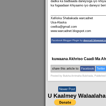
dadka ka badbaada daneysiga iyo khiyaa
ka fogaadaan khiyaamo iyo daneysi beri
_________________________________
Xafiiska Shabakada warcadnet
Usa-Alaska
ceelka@gmail.com
www.warcadnet.blogspot.com
Facebook Blogger Plugin by
deercali.blogspot.
kuwaana Akhriso Caadi Ma A
share this article to:
Facebook
Twitter
Posted by
Bulsha Arrimaha Bulshada
, Published
Newer Post
U Kaalmey Walaalaha