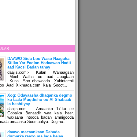
ULAR
DAAWO Sida Loo Waso Naagaha
Siilka Yar Fadlan Hadaawan Hadii
aad Kacsi Badan tahay
daajis.com:- Kulan Wanaagsan
Meel Walba oo aad Joogtaan
Kuna Soo dhawaada Xubinteenii
o Aad Xikmada.com Kala Socot...
Xog: Odayaasha dhaqanka degmo
ku taala Muqdisho oo Al-Shabaab
la heshiiyay
daajis.com:- Amaanka 17-ka ee
Gobalka Banaadir waa kala heer,
waxaana intooda badan amnigooda
amada amaanka Soomaaliya. Degmo...
daawo macaankaan Dabada
dumarka raaxo ma laga helaa