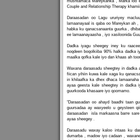
mushtamaca Mareykanka , Marka loo e
Couple and Relationship Therapy khamiis
Daraasadan oo Lagu ururiyey macl
lamaanayaal is qaba oo Mareykan ah ,
habka ku qanacsanaanta guurka , dhiba
ee lamaanayaasha , iyo xasiloonida Guu
Dadka iyagu sheegey iney ku raace
noqdeen boqolkiiba 90% halka dadka i
maalka qofka kale iyo dan khaas ah to
Waxana daraasadu sheegtey in dadka a
fiican yihiin kuwa kale xaga ku qanac
in khilaafka ka dhex dhaca lamaanaha
ayaa geesta kale sheegtey in dadka i
guurkooda khasaare iyo qoomamo.
“Daraasadan oo ahayd baadhi taan gu
guursadaa ay waxyeelo u geysteen qii
daraasadan isla markaasna barre sare
ayaa sheegey .
Daraasadu waxay kaloo intaas ku dar
dumarba , madow iyo cadaan , waxane