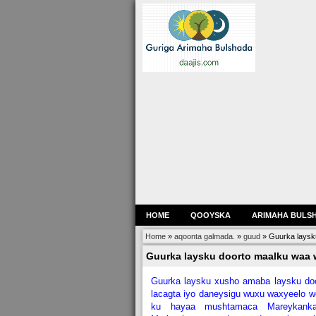
HOME
QOOYSKA
ARIMAHA BULS
Home
»
aqoonta galmada.
»
guud
»
Guurka laysk
Guurka laysku doorto maalku waa
Guurka laysku xusho amaba laysku do
lacagta iyo daneysigu wuxu waxyeelo 
ku hayaa mushtamaca Mareykank