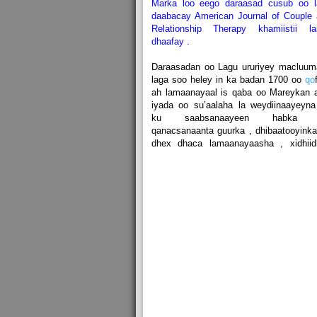
Marka loo eego daraasad cusub oo l
daabacay American Journal of Couple
Relationship Therapy khamiistii la
dhaafay .
Daraasadan oo Lagu ururiyey macluum
laga soo heley in ka badan 1700 oo
qo
ah lamaanayaal is qaba oo Mareykan 
iyada oo su’aalaha la weydiinaayeyn
ku saabsanaayeen habka 
qanacsanaanta guurka , dhibaatooyink
dhex dhaca lamaanayaasha , xidhiid