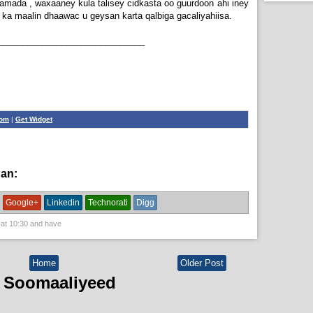
mada , waxaaney kula talisey cidkasta oo guurdoon ahi iney
 ka maalin dhaawac u geysan karta qalbiga gacaliyahiisa.
______________________________
com
|
Get Widget
han:
aqoonta galmada.,
guud
Google+
Linkedin
Technorati
Digg
 at
10:30
and have
Home
Older Post
 Soomaaliyeed