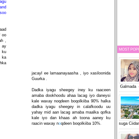
agu
 and
soo
aad
f oo
ah ,
a ay
MOST POP
ku
a ka
hka
jacayl ee lamaanayaasha , iyo xasiloonida
Guurka .
Galmada o
Dadka iyagu sheegey iney ku raaceen
amaba dookhoodu ahaa lacag iyo daneysi
kale waxay noqdeen boqolkiiba 90% halka
dadka iyagu sheegey in calafkoodu uu
yahay mid aan lacag amaba maalka qofka
kale iyo dan khaas ah toona aaney ku
raacin waxay n
o
qdeen boqolkiiba 10%.
suga Ciid