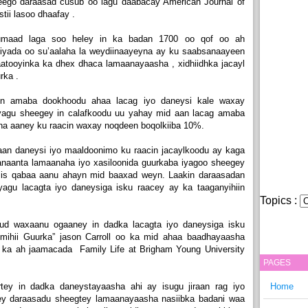
ego daraasad cusub oo lagu daabacay American Journal of
tii lasoo dhaafay .
uumaad laga soo heley in ka badan 1700 oo qof oo ah
 iyada oo su’aalaha la weydiinaayeyna ay ku saabsanaayeen
atooyinka ka dhex dhaca lamaanayaasha , xidhiidhka jacayl
rka .
en amaba dookhoodu ahaa lacag iyo daneysi kale waxay
yagu sheegey in calafkoodu uu yahay mid aan lacag amaba
ona aaney ku raacin waxay noqdeen boqolkiiba 10%.
an daneysi iyo maaldoonimo ku raacin jacaylkoodu ay kaga
sanaanta lamaanaha iyo xasiloonida guurkaba iyagoo sheegey
 is qabaa aanu ahayn mid baaxad weyn. Laakin daraasadan
yagu lacagta iyo daneysiga isku raacey ay ka taaganyihiin
Topics :
ud waxaanu ogaaney in dadka lacagta iyo daneysiga isku
mihii Guurka” jason Carroll oo ka mid ahaa baadhayaasha
 ka ah jaamacada Family Life at Brigham Young University
PAGES
tey in dadka daneystayaasha ahi ay isugu jiraan rag iyo
Home
y daraasadu sheegtey lamaanayaasha nasiibka badani waa