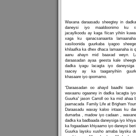
Waxana daraasadu sheegtey in dadk
daneysi iyo maaldoonimo ku ra
jacaylkoodu ay kaga fiican yihiin kuwa
xaga ku qanacsanaanta lamaanaha
xasiloonida guurkaba iyagoo sheeg
khilaafka ka dhex dhaca lamaanaha is 
aanu ahayn mid baaxad weyn. La
daraasadan ayaa geesta kale sheegt
dadka iyagu lacagta iyo daneysiga
raacey ay ka taaganyihiin guurk
khasaare iyo qoomamo.
“Daraasadan oo ahayd baadhi taan
waxaanu ogaaney in dadka lacagta iyo
Guurka” jason Carroll oo ka mid ahaa
jaamacada Family Life at Brigham Youn
Daraasadu waxay kaloo intaas ku dar
dumarba , madow iyo cadaan , waxan
dadka ka badbaada daneysiga iyo khiyaa
ka fogaadaan khiyaamo iyo daneysi beri
Guurka laysku xusho amaba laysku do