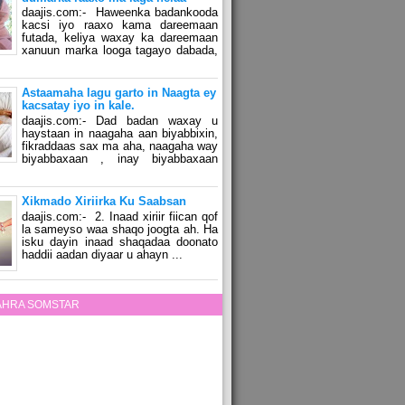
daajis.com:- Haweenka badankooda
kacsi iyo raaxo kama dareemaan
futada, keliya waxay ka dareemaan
xanuun marka looga tagayo dabada,
Astaamaha lagu garto in Naagta ey
kacsatay iyo in kale.
daajis.com:- Dad badan waxay u
haystaan in naagaha aan biyabbixin,
fikraddaas sax ma aha, naagaha way
biyabbaxaan , inay biyabbaxaan
Xikmado Xiriirka Ku Saabsan
daajis.com:- 2. Inaad xiriir fiican qof
la sameyso waa shaqo joogta ah. Ha
isku dayin inaad shaqadaa doonato
haddii aadan diyaar u ahayn ...
ZAHRA SOMSTAR