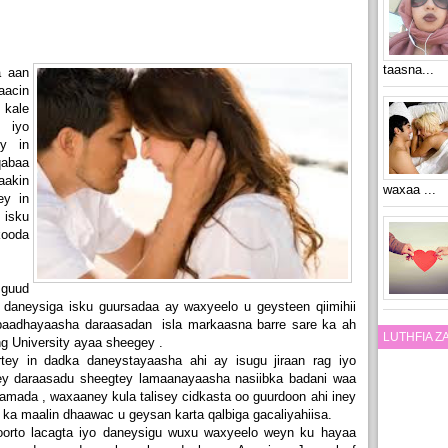
taasna...
a aan
acin
 kale
 iyo
ey in
qabaa
akin
waxaa ...
ey in
 isku
ooda
 guud
 daneysiga isku guursadaa ay waxyeelo u geysteen qiimihii
 baadhayaasha daraasadan isla markaasna barre sare ka ah
LUTHFIA 
g University ayaa sheegey .
tey in dadka daneystayaasha ahi ay isugu jiraan rag iyo
ey daraasadu sheegtey
lamaanayaasha nasiibka badani waa
mada , waxaaney kula talisey cidkasta oo guurdoon ahi iney
 ka maalin dhaawac u geysan karta qalbiga gacaliyahiisa.
orto lacagta iyo daneysigu wuxu waxyeelo weyn ku hayaa