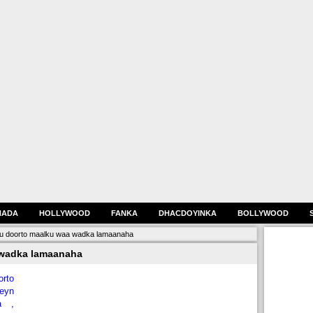
HADA
HOLLYWOOD
FANKA
DHACDOYINKA
BOLLYWOOD
u doorto maalku waa wadka lamaanaha
 wadka lamaanaha
orto
weyn
a ,