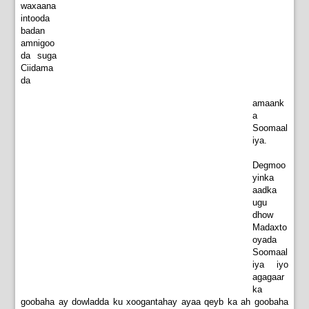
waxaana
intooda
badan
amnigoo
da suga
Ciidama
da
amaank
a
Soomaal
iya.
Degmoo
yinka
aadka
ugu
dhow
Madaxto
oyada
Soomaal
iya iyo
agagaar
ka
goobaha ay dowladda ku xoogantahay ayaa qeyb ka ah goobaha