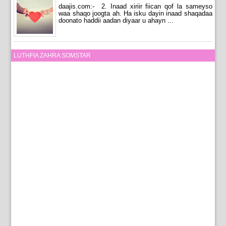
daajis.com:- 2. Inaad xiriir fiican qof la sameyso
waa shaqo joogta ah. Ha isku dayin inaad shaqadaa
doonato haddii aadan diyaar u ahayn ...
LUTHFIA ZAHRA SOMSTAR