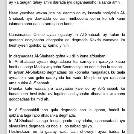
ay ka taagan tahay amni darrada iyo daganaansho la’aanta amni.
Hase yeeshee waxaa jirta hal degmo oo ay kuwada noolyihiin Al-
Shabaab iyo dowladda oo aan midkoodna qofna ku dili karin
islamarkaana aan la soo qaban karin.
Caasimadda Online ayaa ogaatay in Al-Shabaab ay kulan la
qaateen odayaasha dhaqanka ee degmada Kaxda waxayna ku
heshiiyeen qodobo ay kamid yihiin.
In degmadaas Al-Shabaab qofna ku dilin kuna afduuban.
In Al-Shabaab aysan degmadaasi ka sameynin qaraxyo xataa
hadii uu joogo Madaxweynaha Soomaaliya oo aan cidna la socon.
In aysan Al-Shabaab degmadaas oo koonaha magaalada ku taala
aysan ka soo gelin qaraxyada loo wado Muqdisho iyo rasaasta
ama hubka Al-Shabaab.
Dhanka kale waxaa jira waxyaabo kale oo ay Al-Shabaab ku
badasheen heshiiska ay lagaleen odayaasha dhaqanka waxaana
qodobadaas ka mid ah.
In Al-Shabaabkii soo gala degmada aan la qaban, haddii la
qabtana laga rabo dhaqanka degmada.
In Al-Shabaab lacago looga qaado hey’adaha, ganacsatada iyo
siyaasiinta degmada ku nool si loo nabad geliyo.
Heshiiskaan oo la gaaray waqti aan dhoweyn ayaa hadda la