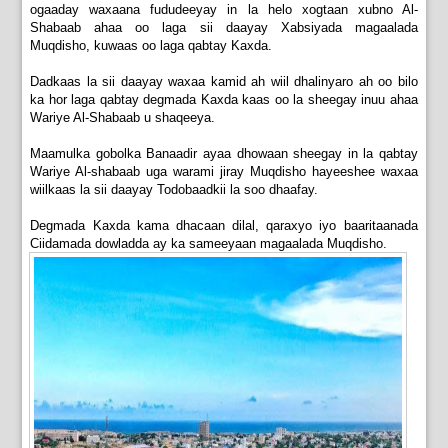
ogaaday waxaana fududeeyay in la helo xogtaan xubno Al-
Shabaab ahaa oo laga sii daayay Xabsiyada magaalada
Muqdisho, kuwaas oo laga qabtay Kaxda.
Dadkaas la sii daayay waxaa kamid ah wiil dhalinyaro ah oo bilo
ka hor laga qabtay degmada Kaxda kaas oo la sheegay inuu ahaa
Wariye Al-Shabaab u shaqeeya.
Maamulka gobolka Banaadir ayaa dhowaan sheegay in la qabtay
Wariye Al-shabaab uga warami jiray Muqdisho hayeeshee waxaa
wiilkaas la sii daayay Todobaadkii la soo dhaafay.
Degmada Kaxda kama dhacaan dilal, qaraxyo iyo baaritaanada
Ciidamada dowladda ay ka sameeyaan magaalada Muqdisho.