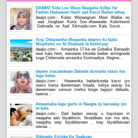
DAAWO Sida Loo Waso Naagaha Siilka Yar
Fadlan Hadaawan Hadii aad Kacsi Badan tahay
daajis.com:- Kulan Wanaagsan Meel Walba oo
aad Joogtaan Kuna Soo dhawaada Xubinteenii
Galmada oo Aad Xikmada.com Kala Socot...
Xog: Odayaasha dhaqanka degmo ku taala
Muqdisho oo Al-Shabaab la heshiiyay
daajis.com:- Amaanka 17-ka ee Gobalka Banaadir
waa kala heer, waxaana intooda badan amnigooda
suga Ciidamada amaanka Soomaaliya. Degmo...
daawo macaankaan Dabada dumarka raaxo ma
laga helaa
daajis.com:- Haweenka badankooda kacsi iyo
raaxo kama dareemaan futada, keliya waxay ka
dareemaan xanuun marka looga tagayo dabada,
taasna...
Astaamaha lagu garto in Naagta ey kacsatay iyo
in kale.
daajis.com:- Dad badan waxay u haystaan in
naagaha aan biyabbixin, fikraddaas sax ma aha,
naagaha way biyabbaxaan , inay biyabbaxaan
waxaa ...
Xikmado Xiriirka Ku Saabsan