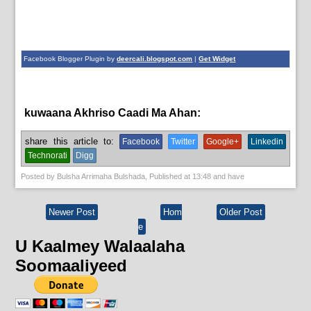
Facebook Blogger Plugin by
deercali.blogspot.com
|
Get Widget
kuwaana Akhriso Caadi Ma Ahan:
News
share this article to:
Facebook
Twitter
Google+
Linkedin
Technorati
Digg
Posted by
Bulsha Arrimaha Bulshada
, Published at
13:48
and have
Newer Post
Hom
Older Post
e
U Kaalmey Walaalaha
Soomaaliyeed