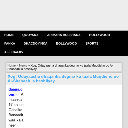
HOME
QOOYSKA
ARIMAHA BULSHADA
HOLLYWOOD
FANKA
DHACDOYINKA
BOLLYWOOD
SPORTS
ALL DAAJIS
Home
»
News
»
Xog: Odayaasha dhaqanka degmo ku taala Muqdisho oo Al-
Shabaab la heshiiyay
Xog: Odayaasha dhaqanka degmo ku taala Muqdisho oo
Al-Shabaab la heshiiyay
daajis.c
om:-
A
maanka
17-ka ee
Gobalka
Banaadir
waa kala
heer,