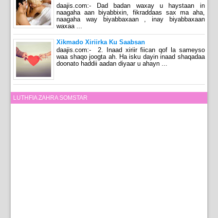
daajis.com:- Dad badan waxay u haystaan in
naagaha aan biyabbixin, fikraddaas sax ma aha,
naagaha way biyabbaxaan , inay biyabbaxaan
waxaa ...
Xikmado Xiriirka Ku Saabsan
daajis.com:- 2. Inaad xiriir fiican qof la sameyso
waa shaqo joogta ah. Ha isku dayin inaad shaqadaa
doonato haddii aadan diyaar u ahayn ...
LUTHFIA ZAHRA SOMSTAR