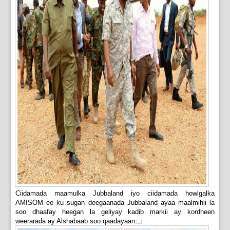
Ciidamada maamulka Jubbaland iyo ciidamada howlgalka
AMISOM ee ku sugan deegaanada Jubbaland ayaa maalmihii la
soo dhaafay heegan la geliyay kadib markii ay kordheen
weerarada ay Alshabaab soo qaadayaan.