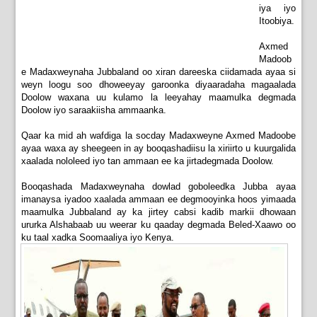
iya iyo
Itoobiya.
Axmed
Madoob
e Madaxweynaha Jubbaland oo xiran dareeska ciidamada ayaa si
weyn loogu soo dhoweeyay garoonka diyaaradaha magaalada
Doolow waxana uu kulamo la leeyahay maamulka degmada
Doolow iyo saraakiisha ammaanka.
Qaar ka mid ah wafdiga la socday Madaxweyne Axmed Madoobe
ayaa waxa ay sheegeen in ay booqashadiisu la xiriirto u kuurgalida
xaalada nololeed iyo tan ammaan ee ka jirtadegmada Doolow.
Booqashada Madaxweynaha dowlad goboleedka Jubba ayaa
imanaysa iyadoo xaalada ammaan ee degmooyinka hoos yimaada
maamulka Jubbaland ay ka jirtey cabsi kadib markii dhowaan
ururka Alshabaab uu weerar ku qaaday degmada Beled-Xaawo oo
ku taal xadka Soomaaliya iyo Kenya.