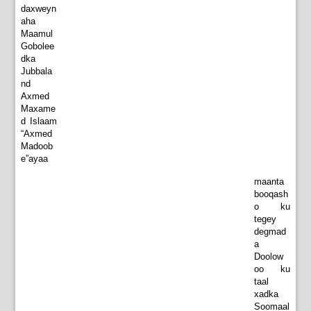
daxweyn
aha
Maamul
Gobolee
dka
Jubbala
nd
Axmed
Maxame
d Islaam
“Axmed
Madoob
e”ayaa
maanta
booqash
o ku
tegey
degmad
a
Doolow
oo ku
taal
xadka
Soomaal