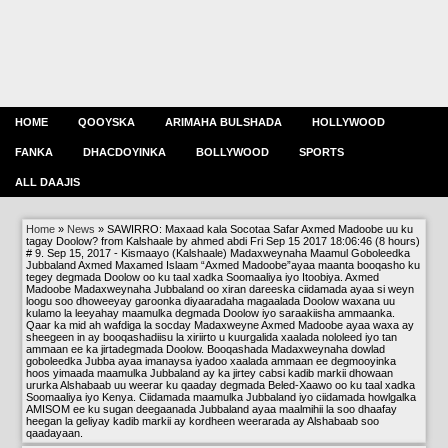
HOME
QOOYSKA
ARIMAHA BULSHADA
HOLLYWOOD
FANKA
DHACDOYINKA
BOLLYWOOD
SPORTS
ALL DAAJIS
Home
»
News
»
SAWIRRO: Maxaad kala Socotaa Safar Axmed Madoobe uu ku
tagay Doolow? from Kalshaale by ahmed abdi Fri Sep 15 2017 18:06:46 (8 hours)
# 9. Sep 15, 2017 - Kismaayo (Kalshaale) Madaxweynaha Maamul Goboleedka
Jubbaland Axmed Maxamed Islaam “Axmed Madoobe”ayaa maanta booqasho ku
tegey degmada Doolow oo ku taal xadka Soomaaliya iyo Itoobiya. Axmed
Madoobe Madaxweynaha Jubbaland oo xiran dareeska ciidamada ayaa si weyn
loogu soo dhoweeyay garoonka diyaaradaha magaalada Doolow waxana uu
kulamo la leeyahay maamulka degmada Doolow iyo saraakiisha ammaanka.
Qaar ka mid ah wafdiga la socday Madaxweyne Axmed Madoobe ayaa waxa ay
sheegeen in ay booqashadiisu la xiriirto u kuurgalida xaalada nololeed iyo tan
ammaan ee ka jirtadegmada Doolow. Booqashada Madaxweynaha dowlad
goboleedka Jubba ayaa imanaysa iyadoo xaalada ammaan ee degmooyinka
hoos yimaada maamulka Jubbaland ay ka jirtey cabsi kadib markii dhowaan
ururka Alshabaab uu weerar ku qaaday degmada Beled-Xaawo oo ku taal xadka
Soomaaliya iyo Kenya. Ciidamada maamulka Jubbaland iyo ciidamada howlgalka
AMISOM ee ku sugan deegaanada Jubbaland ayaa maalmihii la soo dhaafay
heegan la geliyay kadib markii ay kordheen weerarada ay Alshabaab soo
qaadayaan.