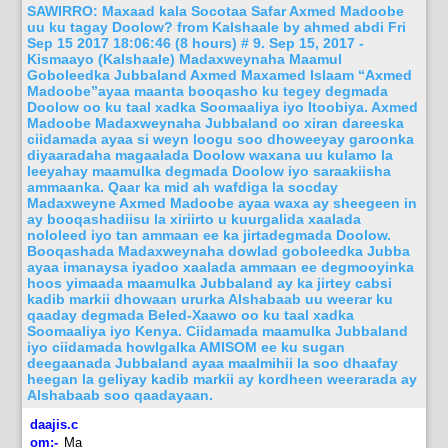
SAWIRRO: Maxaad kala Socotaa Safar Axmed Madoobe
uu ku tagay Doolow? from Kalshaale by ahmed abdi Fri
Sep 15 2017 18:06:46 (8 hours) # 9. Sep 15, 2017 -
Kismaayo (Kalshaale) Madaxweynaha Maamul
Goboleedka Jubbaland Axmed Maxamed Islaam “Axmed
Madoobe”ayaa maanta booqasho ku tegey degmada
Doolow oo ku taal xadka Soomaaliya iyo Itoobiya. Axmed
Madoobe Madaxweynaha Jubbaland oo xiran dareeska
ciidamada ayaa si weyn loogu soo dhoweeyay garoonka
diyaaradaha magaalada Doolow waxana uu kulamo la
leeyahay maamulka degmada Doolow iyo saraakiisha
ammaanka. Qaar ka mid ah wafdiga la socday
Madaxweyne Axmed Madoobe ayaa waxa ay sheegeen in
ay booqashadiisu la xiriirto u kuurgalida xaalada
nololeed iyo tan ammaan ee ka jirtadegmada Doolow.
Booqashada Madaxweynaha dowlad goboleedka Jubba
ayaa imanaysa iyadoo xaalada ammaan ee degmooyinka
hoos yimaada maamulka Jubbaland ay ka jirtey cabsi
kadib markii dhowaan ururka Alshabaab uu weerar ku
qaaday degmada Beled-Xaawo oo ku taal xadka
Soomaaliya iyo Kenya. Ciidamada maamulka Jubbaland
iyo ciidamada howlgalka AMISOM ee ku sugan
deegaanada Jubbaland ayaa maalmihii la soo dhaafay
heegan la geliyay kadib markii ay kordheen weerarada ay
Alshabaab soo qaadayaan.
daajis.c
om:-
Ma