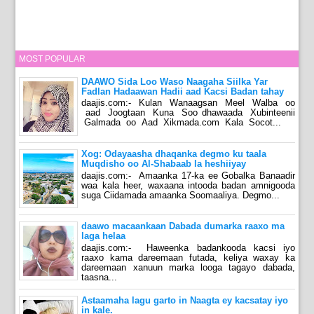
MOST POPULAR
DAAWO Sida Loo Waso Naagaha Siilka Yar
Fadlan Hadaawan Hadii aad Kacsi Badan tahay
daajis.com:- Kulan Wanaagsan Meel Walba oo
aad Joogtaan Kuna Soo dhawaada Xubinteenii
Galmada oo Aad Xikmada.com Kala Socot...
Xog: Odayaasha dhaqanka degmo ku taala
Muqdisho oo Al-Shabaab la heshiiyay
daajis.com:- Amaanka 17-ka ee Gobalka Banaadir
waa kala heer, waxaana intooda badan amnigooda
suga Ciidamada amaanka Soomaaliya. Degmo...
daawo macaankaan Dabada dumarka raaxo ma
laga helaa
daajis.com:- Haweenka badankooda kacsi iyo
raaxo kama dareemaan futada, keliya waxay ka
dareemaan xanuun marka looga tagayo dabada,
taasna...
Astaamaha lagu garto in Naagta ey kacsatay iyo
in kale.