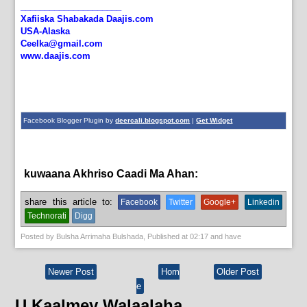
_____________________
Xafiiska Shabakada Daajis.com
USA-Alaska
Ceelka@gmail.com
www.daajis.com
Facebook Blogger Plugin by
deercali.blogspot.com
|
Get Widget
kuwaana Akhriso Caadi Ma Ahan:
News
share this article to:
Facebook
Twitter
Google+
Linkedin
Technorati
Digg
Posted by
Bulsha Arrimaha Bulshada
, Published at
02:17
and have
Newer Post
Hom
Older Post
e
U Kaalmey Walaalaha