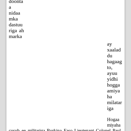
doonta
a
nidaa
mka
dastuu
riga ah
marka
ay
xaalad
du
hagaag
to,
ayuu
yidhi
hogga
amiya
ha
milatar
iga
Hogaa
miyaha
cusub ee militariga Burkina Faso Lieutenant Colonel Paul-