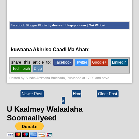
Facebook Blogger Plugin by
deercali.blogspot.com
|
Get Widget
kuwaana Akhriso Caadi Ma Ahan:
News
share this article to:
Facebook
Twitter
Google+
Linkedin
Technorati
Digg
Posted by
Bulsha Arrimaha Bulshada
, Published at
17:09
and have
Newer Post
Hom
Older Post
e
U Kaalmey Walaalaha
Soomaaliyeed