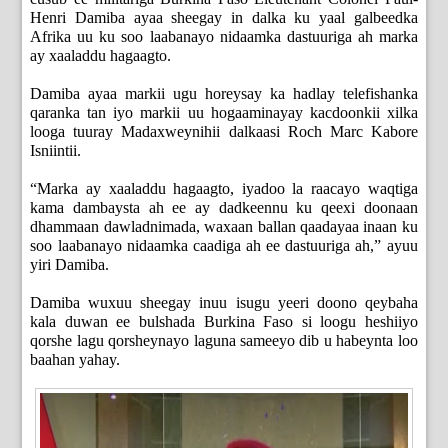
Henri Damiba ayaa sheegay in dalka ku yaal galbeedka
Afrika uu ku soo laabanayo nidaamka dastuuriga ah marka
ay xaaladdu hagaagto.
Damiba ayaa markii ugu horeysay ka hadlay telefishanka
qaranka tan iyo markii uu hogaaminayay kacdoonkii xilka
looga tuuray Madaxweynihii dalkaasi Roch Marc Kabore
Isniintii.
“Marka ay xaaladdu hagaagto, iyadoo la raacayo waqtiga
kama dambaysta ah ee ay dadkeennu ku qeexi doonaan
dhammaan dawladnimada, waxaan ballan qaadayaa inaan ku
soo laabanayo nidaamka caadiga ah ee dastuuriga ah,” ayuu
yiri Damiba.
Damiba wuxuu sheegay inuu isugu yeeri doono qeybaha
kala duwan ee bulshada Burkina Faso si loogu heshiiyo
qorshe lagu qorsheynayo laguna sameeyo dib u habeynta loo
baahan yahay.