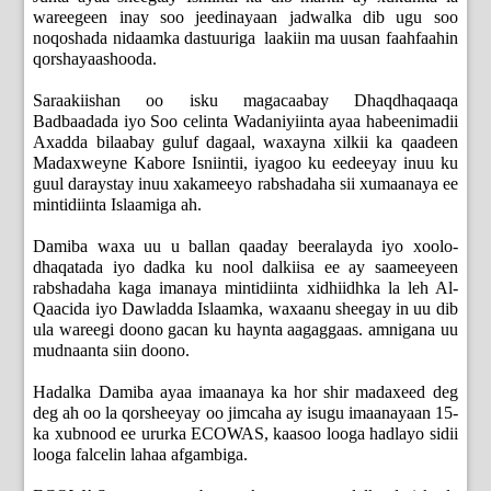
wareegeen inay soo jeedinayaan jadwalka dib ugu soo
noqoshada nidaamka dastuuriga laakiin ma uusan faahfaahin
qorshayaashooda.
Saraakiishan oo isku magacaabay Dhaqdhaqaaqa
Badbaadada iyo Soo celinta Wadaniyiinta ayaa habeenimadii
Axadda bilaabay guluf dagaal, waxayna xilkii ka qaadeen
Madaxweyne Kabore Isniintii, iyagoo ku eedeeyay inuu ku
guul daraystay inuu xakameeyo rabshadaha sii xumaanaya ee
mintidiinta Islaamiga ah.
Damiba waxa uu u ballan qaaday beeralayda iyo xoolo-
dhaqatada iyo dadka ku nool dalkiisa ee ay saameeyeen
rabshadaha kaga imanaya mintidiinta xidhiidhka la leh Al-
Qaacida iyo Dawladda Islaamka, waxaanu sheegay in uu dib
ula wareegi doono gacan ku haynta aagaggaas. amnigana uu
mudnaanta siin doono.
Hadalka Damiba ayaa imaanaya ka hor shir madaxeed deg
deg ah oo la qorsheeyay oo jimcaha ay isugu imaanayaan 15-
ka xubnood ee ururka ECOWAS, kaasoo looga hadlayo sidii
looga falcelin lahaa afgambiga.