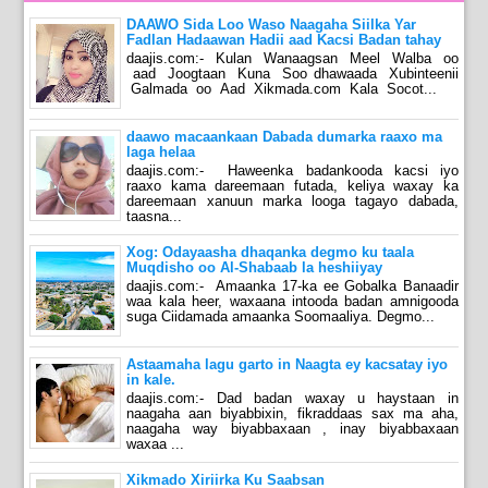
DAAWO Sida Loo Waso Naagaha Siilka Yar
Fadlan Hadaawan Hadii aad Kacsi Badan tahay
daajis.com:- Kulan Wanaagsan Meel Walba oo
aad Joogtaan Kuna Soo dhawaada Xubinteenii
Galmada oo Aad Xikmada.com Kala Socot...
daawo macaankaan Dabada dumarka raaxo ma
laga helaa
daajis.com:- Haweenka badankooda kacsi iyo
raaxo kama dareemaan futada, keliya waxay ka
dareemaan xanuun marka looga tagayo dabada,
taasna...
Xog: Odayaasha dhaqanka degmo ku taala
Muqdisho oo Al-Shabaab la heshiiyay
daajis.com:- Amaanka 17-ka ee Gobalka Banaadir
waa kala heer, waxaana intooda badan amnigooda
suga Ciidamada amaanka Soomaaliya. Degmo...
Astaamaha lagu garto in Naagta ey kacsatay iyo
in kale.
daajis.com:- Dad badan waxay u haystaan in
naagaha aan biyabbixin, fikraddaas sax ma aha,
naagaha way biyabbaxaan , inay biyabbaxaan
waxaa ...
Xikmado Xiriirka Ku Saabsan