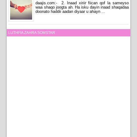
daajis.com:- 2. Inaad xiriir fiican qof la sameyso
waa shaqo joogta ah. Ha isku dayin inaad shaqadaa
doonato haddii aadan diyaar u ahayn ...
LUTHFIA ZAHRA SOMSTAR