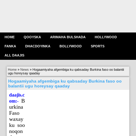
HOME
QOOYSKA
ARIMAHA BULSHADA
HOLLYWOOD
FANKA
DHACDOYINKA
BOLLYWOOD
SPORTS
ALL DAAJIS
Home
»
News
»
Hogaamiyaha afgembiga ku qabsaday Burkina faso oo balantii
ugu horeysay qaaday
Hogaamiyaha afgembiga ku qabsaday Burkina faso oo
balantii ugu horeysay qaaday
daajis.c
B
om:-
urkina
Faso
waxay
ku soo
noqon