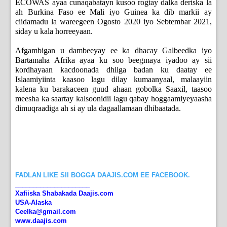
ECOWAS ayaa cunaqabatayn kusoo rogtay dalka deriska la
ah Burkina Faso ee Mali iyo Guinea ka dib markii ay
ciidamadu la wareegeen Ogosto 2020 iyo Sebtembar 2021,
siday u kala horreeyaan.
Afgambigan u dambeeyay ee ka dhacay Galbeedka iyo
Bartamaha Afrika ayaa ku soo beegmaya iyadoo ay sii
kordhayaan kacdoonada dhiiga badan ku daatay ee
Islaamiyiinta kaasoo lagu dilay kumaanyaal, malaayiin
kalena ku barakaceen guud ahaan gobolka Saaxil, taasoo
meesha ka saartay kalsoonidii lagu qabay hoggaamiyeyaasha
dimuqraadiga ah si ay ula dagaallamaan dhibaatada.
FADLAN LIKE SII BOGGA DAAJIS.COM EE FACEBOOK.
_____________________
Xafiiska Shabakada Daajis.com
USA-Alaska
Ceelka@gmail.com
www.daajis.com