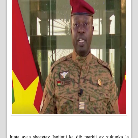
Junta ayaa sheegtay Isniintii ka dib markii ay xukunka la