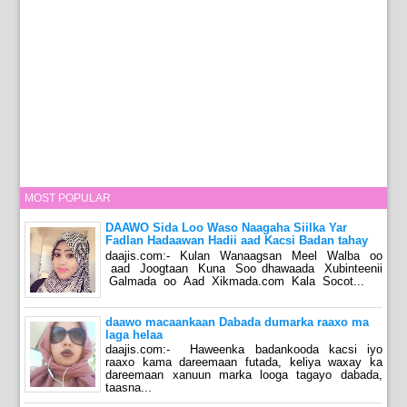
MOST POPULAR
DAAWO Sida Loo Waso Naagaha Siilka Yar
Fadlan Hadaawan Hadii aad Kacsi Badan tahay
daajis.com:- Kulan Wanaagsan Meel Walba oo
aad Joogtaan Kuna Soo dhawaada Xubinteenii
Galmada oo Aad Xikmada.com Kala Socot...
daawo macaankaan Dabada dumarka raaxo ma
laga helaa
daajis.com:- Haweenka badankooda kacsi iyo
raaxo kama dareemaan futada, keliya waxay ka
dareemaan xanuun marka looga tagayo dabada,
taasna...