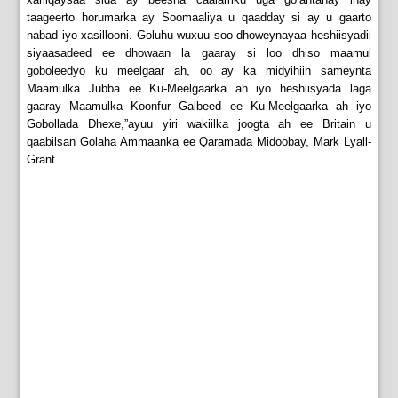
taageerto horumarka ay Soomaaliya u qaadday si ay u gaarto
nabad iyo xasillooni. Goluhu wuxuu soo dhoweynayaa heshiisyadii
siyaasadeed ee dhowaan la gaaray si loo dhiso maamul
goboleedyo ku meelgaar ah, oo ay ka midyihiin sameynta
Maamulka Jubba ee Ku-Meelgaarka ah iyo heshiisyada laga
gaaray Maamulka Koonfur Galbeed ee Ku-Meelgaarka ah iyo
Gobollada Dhexe,”ayuu yiri wakiilka joogta ah ee Britain u
qaabilsan Golaha Ammaanka ee Qaramada Midoobay, Mark Lyall-
Grant.