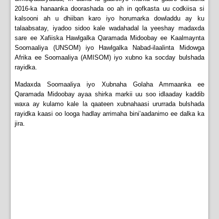
2016-ka hanaanka doorashada oo ah in qofkasta uu codkiisa si
kalsooni ah u dhiiban karo iyo horumarka dowladdu ay ku
talaabsatay, iyadoo sidoo kale wadahadal la yeeshay madaxda
sare ee Xafiiska Hawlgalka Qaramada Midoobay ee Kaalmaynta
Soomaaliya (UNSOM) iyo Hawlgalka Nabad-ilaalinta Midowga
Afrika ee Soomaaliya (AMISOM) iyo xubno ka socday bulshada
rayidka.
Madaxda Soomaaliya iyo Xubnaha Golaha Ammaanka ee
Qaramada Midoobay ayaa shirka markii uu soo idlaaday kaddib
waxa ay kulamo kale la qaateen xubnahaasi ururrada bulshada
rayidka kaasi oo looga hadlay arrimaha bini’aadanimo ee dalka ka
jira.