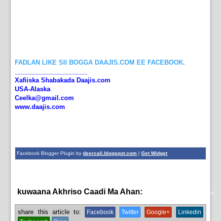
FADLAN LIKE SII BOGGA DAAJIS.COM EE FACEBOOK.
_____________________
Xafiiska Shabakada Daajis.com
USA-Alaska
Ceelka@gmail.com
www.daajis.com
Facebook Blogger Plugin by
deercali.blogspot.com
|
Get Widget
kuwaana Akhriso Caadi Ma Ahan:
dowlada Somalia,
guud,
News
share this article to:
Facebook
Twitter
Google+
Linkedin