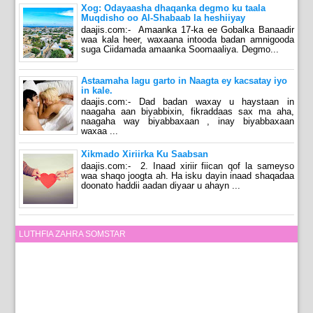
Xog: Odayaasha dhaqanka degmo ku taala
Muqdisho oo Al-Shabaab la heshiiyay
daajis.com:- Amaanka 17-ka ee Gobalka Banaadir
waa kala heer, waxaana intooda badan amnigooda
suga Ciidamada amaanka Soomaaliya. Degmo...
Astaamaha lagu garto in Naagta ey kacsatay iyo
in kale.
daajis.com:- Dad badan waxay u haystaan in
naagaha aan biyabbixin, fikraddaas sax ma aha,
naagaha way biyabbaxaan , inay biyabbaxaan
waxaa ...
Xikmado Xiriirka Ku Saabsan
daajis.com:- 2. Inaad xiriir fiican qof la sameyso
waa shaqo joogta ah. Ha isku dayin inaad shaqadaa
doonato haddii aadan diyaar u ahayn ...
LUTHFIA ZAHRA SOMSTAR