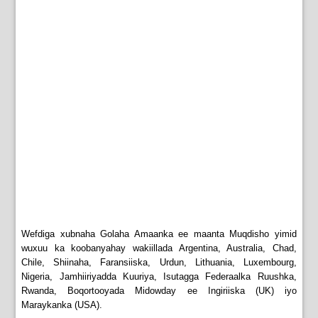
Wefdiga xubnaha Golaha Amaanka ee maanta Muqdisho yimid
wuxuu ka koobanyahay wakiillada Argentina, Australia, Chad,
Chile, Shiinaha, Faransiiska, Urdun, Lithuania, Luxembourg,
Nigeria, Jamhiiriyadda Kuuriya, Isutagga Federaalka Ruushka,
Rwanda, Boqortooyada Midowday ee Ingiriiska (UK) iyo
Maraykanka (USA).