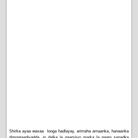
Shirka ayaa waxaa looga hadlayay, arimaha amaanka, hanaanka
dimoqraadiyadda, in dalka la gaarsiiyo marka la gaaro sanadka