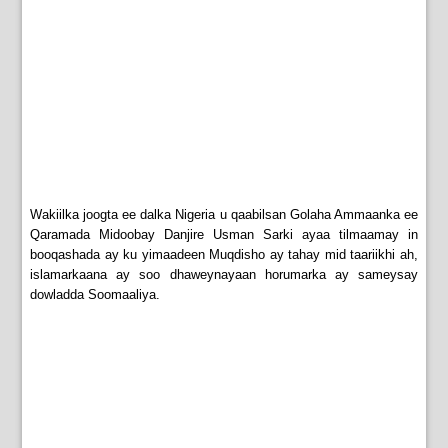
Wakiilka joogta ee dalka Nigeria u qaabilsan Golaha Ammaanka ee
Qaramada Midoobay Danjire Usman Sarki ayaa tilmaamay in
booqashada ay ku yimaadeen Muqdisho ay tahay mid taariikhi ah,
islamarkaana ay soo dhaweynayaan horumarka ay sameysay
dowladda Soomaaliya.