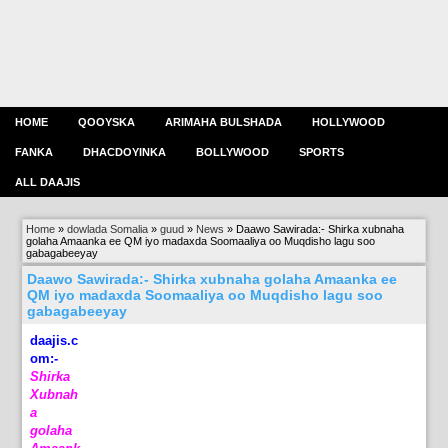
HOME
QOOYSKA
ARIMAHA BULSHADA
HOLLYWOOD
FANKA
DHACDOYINKA
BOLLYWOOD
SPORTS
ALL DAAJIS
Home
»
dowlada Somalia
»
guud
»
News
»
Daawo Sawirada:- Shirka xubnaha
golaha Amaanka ee QM iyo madaxda Soomaaliya oo Muqdisho lagu soo
gabagabeeyay
Daawo Sawirada:- Shirka xubnaha golaha Amaanka ee
QM iyo madaxda Soomaaliya oo Muqdisho lagu soo
gabagabeeyay
daajis.c
om:-
Shirka
Xubnah
a
golaha