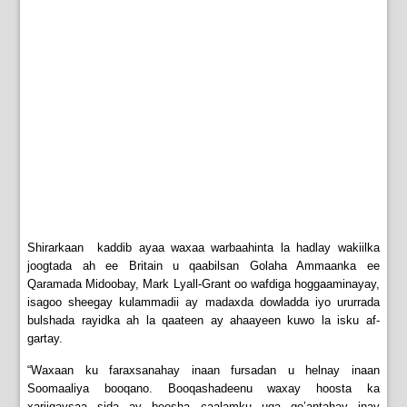
Shirarkaan kaddib ayaa waxaa warbaahinta la hadlay wakiilka
joogtada ah ee Britain u qaabilsan Golaha Ammaanka ee
Qaramada Midoobay, Mark Lyall-Grant oo wafdiga hoggaaminayay,
isagoo sheegay kulammadii ay madaxda dowladda iyo ururrada
bulshada rayidka ah la qaateen ay ahaayeen kuwo la isku af-
gartay.
“Waxaan ku faraxsanahay inaan fursadan u helnay inaan
Soomaaliya booqano. Booqashadeenu waxay hoosta ka
xariiqaysaa sida ay beesha caalamku uga go’antahay inay