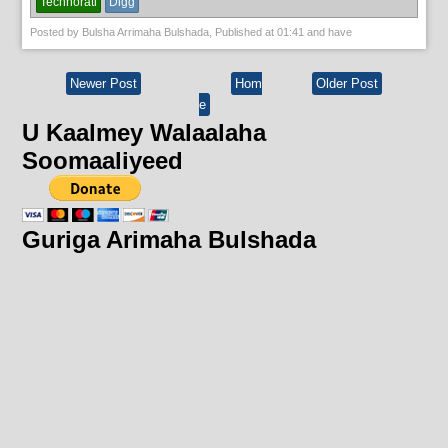
Technorati
Digg
Posted by
Bulsha Arrimaha Bulshada
, Published at
01:41
and have
Newer Post
Hom
Older Post
e
U Kaalmey Walaalaha
Soomaaliyeed
Guriga Arimaha Bulshada