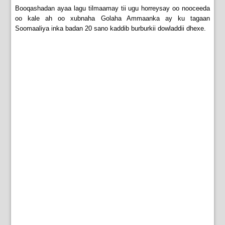
Booqashadan ayaa lagu tilmaamay tii ugu horreysay oo nooceeda
oo kale ah oo xubnaha Golaha Ammaanka ay ku tagaan
Soomaaliya inka badan 20 sano kaddib burburkii dowladdii dhexe.