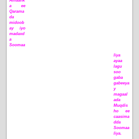
Amaank
a ee
Qarama
da
midoob
ay iyo
madaxd
a
Soomaa
liya
ayaa
lagu
soo
gaba
gabeeya
y
magaal
ada
Muqdis
ho ee
caasima
dda
Soomaa
liya.