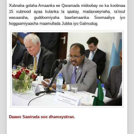
Xubnaha golaha Amaanka ee Qaramada midoobay oo ka koobnaa
15 xubnood ayaa kulanka la qaatay, madaxweynaha, ra’iisul
wasaaraha, guddoomiyaha baarlamaanka Soomaaliya iyo
hoggaamiyaasha maamullada Jubba iyo Galmudug.
Daawo Sawirada soo dhameystiran.