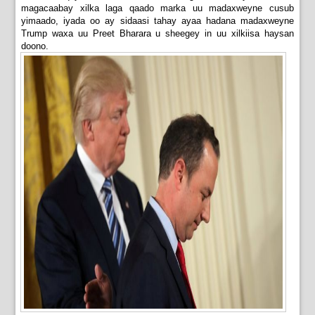
magacaabay xilka laga qaado marka uu madaxweyne cusub
yimaado, iyada oo ay sidaasi tahay ayaa hadana madaxweyne
Trump waxa uu Preet Bharara u sheegey in uu xilkiisa haysan
doono.