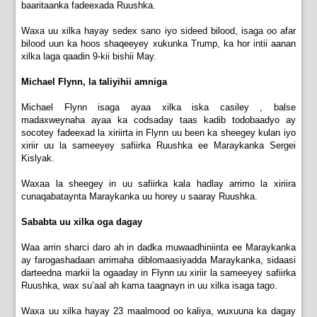
baaritaanka fadeexada Ruushka.
Waxa uu xilka hayay sedex sano iyo sideed bilood, isaga oo afar
bilood uun ka hoos shaqeeyey xukunka Trump, ka hor intii aanan
xilka laga qaadin 9-kii bishii May.
Michael Flynn, la taliyihii amniga
Michael Flynn isaga ayaa xilka iska casiley , balse
madaxweynaha ayaa ka codsaday taas kadib todobaadyo ay
socotey fadeexad la xiriirta in Flynn uu been ka sheegey kulan iyo
xiriir uu la sameeyey safiirka Ruushka ee Maraykanka Sergei
Kislyak.
Waxaa la sheegey in uu safiirka kala hadlay arrimo la xiriira
cunaqabataynta Maraykanka uu horey u saaray Ruushka.
Sababta uu xilka oga dagay
Waa arrin sharci daro ah in dadka muwaadhiniinta ee Maraykanka
ay farogashadaan arrimaha diblomaasiyadda Maraykanka, sidaasi
darteedna markii la ogaaday in Flynn uu xiriir la sameeyey safiirka
Ruushka, wax su’aal ah kama taagnayn in uu xilka isaga tago.
Waxa uu xilka hayay 23 maalmood oo kaliya, wuxuuna ka dagay