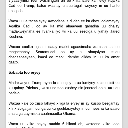
siyaasiyiinta reer Washington ah ee xilka sare ka heley Aqalka
Cad ee Trump, balse waa ay u suurtogali weysey in uu hanto
shaqada.
Waxa uu la tacaalayay awoodaha is diidan ee ku dhex loolamayay
Aqalka Cad , oo ay ka mid ahaayeen gabadha uu dhalay
madaxweynaha ee Ivanka iyo wiilka uu seediga u yahay Jared
Kushner.
Waxaa xaalka uga sii daray markii agaasimaha warbaahinta loo
magacaabay Scaramucci oo ay si shaqsiyan isugu
dhacsanaayeen, kaasi oo markii dambe diidey in uu ka amar
qaato.
Sababta loo eryey
Madaxweyne Trump ayaa la sheegey in uu lumiyey kalsoonidii uu
ku qabay Priebus , wuxuuna soo xushey nin jeneraal ah si uu ugu
badalo.
Waxaa kale oo xiiso lahayd xiliga la eryey in ay kusoo beegantay
xili xisbiga jamhuuriga uu ku guuldaraystey in uu meesha ka saaro
sharciga caymiska caafimaadka Obama.
Waxa uu xilka hayay muddo 6 bilood ah, waxaana xilka laga