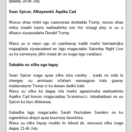
qaaday 28-dii July.
Sean Spicer, Afhayeenkii Aqalka Cad
Wuxuu ahaa ninkii ugu caansanaa dowladda Trump, wuxuu ahaa
ninka maalin kasta warbaahinta soo hor istaagi jirey si uu u
difaaco siyaasadaha Donald Trump.
Waxa uu si weyn ugu sii caanbaxay kadib markii barnaamijka
majaajilada siyaasadeed ee lagu magacaabo Saturday Night Live
uu ka sameeyey jilliin maad ah oo isaga lagu canjilayo.
Sababta uu xilka uga tagay
Sean Spicer isaga ayaa xilka iska casiley , iyada oo sida la
sheegey uu arrintaasi isfaham wanaagsan kala gaaray
madaxweyne Trump si ka duwan dadkii kale.
Waxa uu xilka ka dagay isla markii agaasimaha warbaahinta
Aqalka Cad loosoo magacaabay Scaramucci, talaabadaasi oo uu
Spicer ka biyo diidsanaa.
Gabadha lagu magacaabo Sarah Huckabee Sanders oo ku
xigeenkiisa ahayd ayaa buuxisey booskiisa.
Waxa uu xilka hayay muddo lix bilood ah, wuxuuna xilka isaga
dagay 21-dii July.