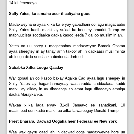
14-kii feberaayo.
Sally Yates, ku simaha xeer illaaliyaha guud
Madaxweynaha ayaa xilka ka eryay gabadhani oo lagu magacaabo
Sally Yates kadib markii ay su’aal ka keentey amarkii Trump ee
mabnuucista socdaalka dadka kasoo jeeda 7 dal oo muslimiin ah.
Yates oo uu horey u magacaabay madaxweyne Barack Obama
ayaa sheegtey in ay tahay arrin takoor ah in dadkaasi muslimiinta
ah loogu diido socdaalka diintooda darteed.
Sababka Xilka Looga Qaaday
War qoraal ah oo kasoo baxay Aqalka Cad ayaa lagu sheegey in
Sally Yates ay hagardaamaysay wasaaradda caddaalada kadib
markii ay diidey in ay dhaqangaliso amar lagu difaacayo amniga
dadka Maraykanka.
Waxaa xilka laga eryay 31-dii Janaayo ee sanadkani, 10
maalmood uun kadib markii uu xilka la wareegey Donald Trump.
Preet Bharara, Dacwad Oogaha heer Federaal ee New York
Waa wax qeyru caadi ah in dacwad ooge madaxweyne hore uu