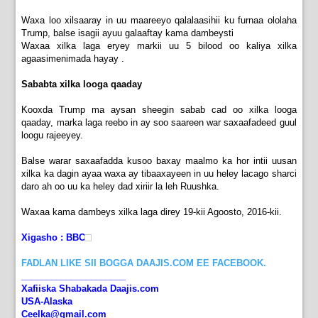
Waxa loo xilsaaray in uu maareeyo qalalaasihii ku furnaa ololaha
Trump, balse isagii ayuu galaaftay kama dambeysti
Waxaa xilka laga eryey markii uu 5 bilood oo kaliya xilka
agaasimenimada hayay .
Sababta xilka looga qaaday
Kooxda Trump ma aysan sheegin sabab cad oo xilka looga
qaaday, marka laga reebo in ay soo saareen war saxaafadeed guul
loogu rajeeyey.
Balse warar saxaafadda kusoo baxay maalmo ka hor intii uusan
xilka ka dagin ayaa waxa ay tibaaxayeen in uu heley lacago sharci
daro ah oo uu ka heley dad xiriir la leh Ruushka.
Waxaa kama dambeys xilka laga direy 19-kii Agoosto, 2016-kii.
Xigasho : BBC
FADLAN LIKE SII BOGGA DAAJIS.COM EE FACEBOOK.
_____________________
Xafiiska Shabakada Daajis.com
USA-Alaska
Ceelka@gmail.com