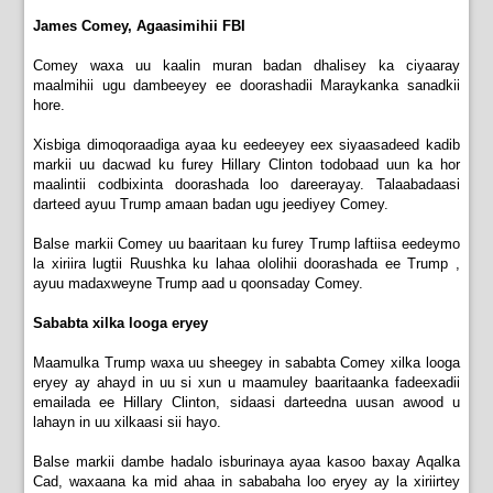
James Comey, Agaasimihii FBI
Comey waxa uu kaalin muran badan dhalisey ka ciyaaray
maalmihii ugu dambeeyey ee doorashadii Maraykanka sanadkii
hore.
Xisbiga dimoqoraadiga ayaa ku eedeeyey eex siyaasadeed kadib
markii uu dacwad ku furey Hillary Clinton todobaad uun ka hor
maalintii codbixinta doorashada loo dareerayay. Talaabadaasi
darteed ayuu Trump amaan badan ugu jeediyey Comey.
Balse markii Comey uu baaritaan ku furey Trump laftiisa eedeymo
la xiriira lugtii Ruushka ku lahaa ololihii doorashada ee Trump ,
ayuu madaxweyne Trump aad u qoonsaday Comey.
Sababta xilka looga eryey
Maamulka Trump waxa uu sheegey in sababta Comey xilka looga
eryey ay ahayd in uu si xun u maamuley baaritaanka fadeexadii
emailada ee Hillary Clinton, sidaasi darteedna uusan awood u
lahayn in uu xilkaasi sii hayo.
Balse markii dambe hadalo isburinaya ayaa kasoo baxay Aqalka
Cad, waxaana ka mid ahaa in sababaha loo eryey ay la xiriirtey