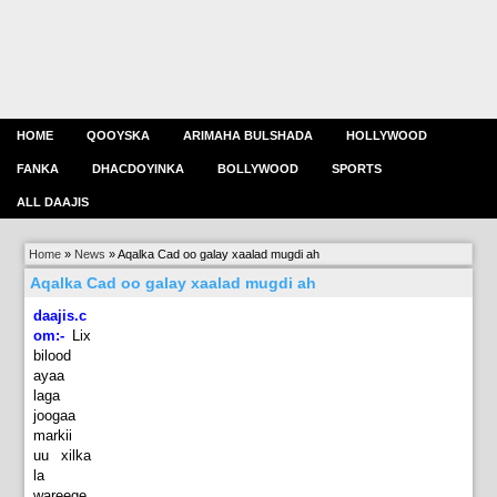
HOME
QOOYSKA
ARIMAHA BULSHADA
HOLLYWOOD
FANKA
DHACDOYINKA
BOLLYWOOD
SPORTS
ALL DAAJIS
Home
»
News
»
Aqalka Cad oo galay xaalad mugdi ah
Aqalka Cad oo galay xaalad mugdi ah
daajis.c
om:-
Lix
bilood
ayaa
laga
joogaa
markii
uu xilka
la
wareege