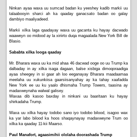
Ninkan ayaa waxa uu sumcad badan ku yeeshey kadib markii uu
talaabooyin sharci ah ka qaaday ganacsato badan oo galay
dambiyo maaliyadeed.
Markii xilka laga qaadayay waxa uu gacanta ku hayay dacwado
waaweyn oo midood ay la xiriirto duqa magaalada New York Bill de
Blasio.
Sababta xilka looga qaaday
Mr. Bharara waxa uu ka mid ahaa 46 dacwad ooge oo uu Trump ka
dalbaday in ay xilka isaga dagaan, balse xisbiga dimoqoraadiga
ayaa sheegey in si gaar ah loo eeganayay Bharara maadaamaa
meelaha uu xukunkiisa gaarsiisanyahay ay ka tahay xaafadda
New York ee uu ku yaalo dhismaha Trump Towers, taasina ay
madaxweynaha walwal galisey.
Waxaa dib kasoo baxday in ninkani uu baaritaan ku hayay
shirkadaha Trump.
Waxa uu xilka hayay todobo sano iyo todobo bilood, isagoo wax
ka yar labo bilood ka hoos shaqaynayay madaxweyne Trum oo
xilka ka qaaday 11-kii Maarso.
Paul Manafort, agaasimihii ololaha doorashada Trump