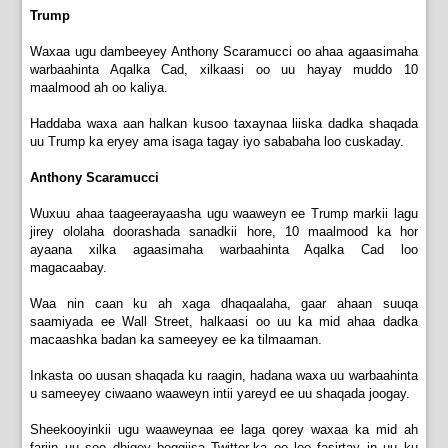
Trump
Waxaa ugu dambeeyey Anthony Scaramucci oo ahaa agaasimaha
warbaahinta Aqalka Cad, xilkaasi oo uu hayay muddo 10
maalmood ah oo kaliya.
Haddaba waxa aan halkan kusoo taxaynaa liiska dadka shaqada
uu Trump ka eryey ama isaga tagay iyo sababaha loo cuskaday.
Anthony Scaramucci
Wuxuu ahaa taageerayaasha ugu waaweyn ee Trump markii lagu
jirey ololaha doorashada sanadkii hore, 10 maalmood ka hor
ayaana xilka agaasimaha warbaahinta Aqalka Cad loo
magacaabay.
Waa nin caan ku ah xaga dhaqaalaha, gaar ahaan suuqa
saamiyada ee Wall Street, halkaasi oo uu ka mid ahaa dadka
macaashka badan ka sameeyey ee ka tilmaaman.
Inkasta oo uusan shaqada ku raagin, hadana waxa uu warbaahinta
u sameeyey ciwaano waaweyn intii yareyd ee uu shaqada joogay.
Sheekooyinkii ugu waaweynaa ee laga qorey waxaa ka mid ah
fariin uu soo dhigey boggiisa Twitter-ka oo loo fasirtay in uu ku