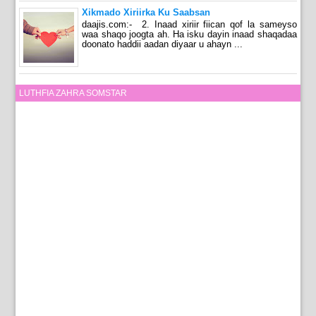
Xikmado Xiriirka Ku Saabsan
daajis.com:- 2. Inaad xiriir fiican qof la sameyso
waa shaqo joogta ah. Ha isku dayin inaad shaqadaa
doonato haddii aadan diyaar u ahayn ...
LUTHFIA ZAHRA SOMSTAR