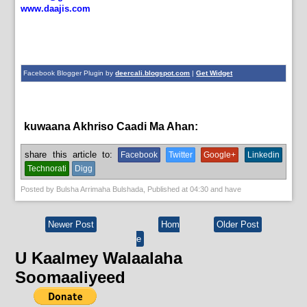
www.daajis.com
Facebook Blogger Plugin by
deercali.blogspot.com
|
Get Widget
kuwaana Akhriso Caadi Ma Ahan:
News
share this article to:
Facebook
Twitter
Google+
Linkedin
Technorati
Digg
Posted by
Bulsha Arrimaha Bulshada
, Published at
04:30
and have
Newer Post
Hom
Older Post
e
U Kaalmey Walaalaha
Soomaaliyeed