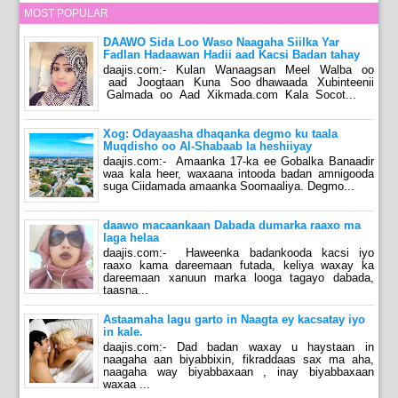
MOST POPULAR
DAAWO Sida Loo Waso Naagaha Siilka Yar
Fadlan Hadaawan Hadii aad Kacsi Badan tahay
daajis.com:- Kulan Wanaagsan Meel Walba oo
aad Joogtaan Kuna Soo dhawaada Xubinteenii
Galmada oo Aad Xikmada.com Kala Socot...
Xog: Odayaasha dhaqanka degmo ku taala
Muqdisho oo Al-Shabaab la heshiiyay
daajis.com:- Amaanka 17-ka ee Gobalka Banaadir
waa kala heer, waxaana intooda badan amnigooda
suga Ciidamada amaanka Soomaaliya. Degmo...
daawo macaankaan Dabada dumarka raaxo ma
laga helaa
daajis.com:- Haweenka badankooda kacsi iyo
raaxo kama dareemaan futada, keliya waxay ka
dareemaan xanuun marka looga tagayo dabada,
taasna...
Astaamaha lagu garto in Naagta ey kacsatay iyo
in kale.
daajis.com:- Dad badan waxay u haystaan in
naagaha aan biyabbixin, fikraddaas sax ma aha,
naagaha way biyabbaxaan , inay biyabbaxaan
waxaa ...