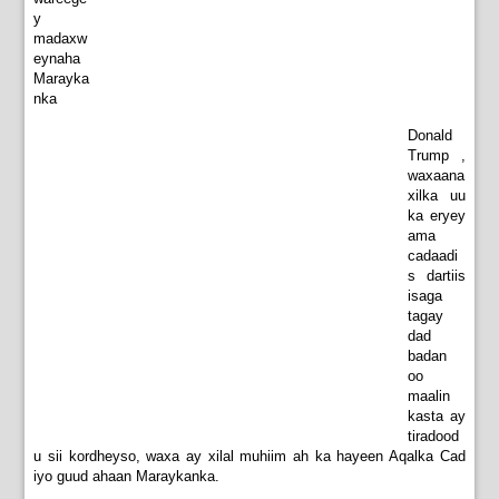
y
madaxw
eynaha
Marayka
nka
Donald
Trump ,
waxaana
xilka uu
ka eryey
ama
cadaadi
s dartiis
isaga
tagay
dad
badan
oo
maalin
kasta ay
tiradood
u sii kordheyso, waxa ay xilal muhiim ah ka hayeen Aqalka Cad
iyo guud ahaan Maraykanka.