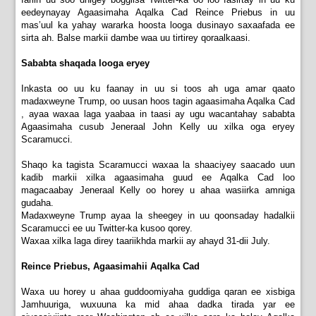
eedeynayay Agaasimaha Aqalka Cad Reince Priebus in uu
mas’uul ka yahay wararka hoosta looga dusinayo saxaafada ee
sirta ah. Balse markii dambe waa uu tirtirey qoraalkaasi.
Sababta shaqada looga eryey
Inkasta oo uu ku faanay in uu si toos ah uga amar qaato
madaxweyne Trump, oo uusan hoos tagin agaasimaha Aqalka Cad
, ayaa waxaa laga yaabaa in taasi ay ugu wacantahay sababta
Agaasimaha cusub Jeneraal John Kelly uu xilka oga eryey
Scaramucci.
Shaqo ka tagista Scaramucci waxaa la shaaciyey saacado uun
kadib markii xilka agaasimaha guud ee Aqalka Cad loo
magacaabay Jeneraal Kelly oo horey u ahaa wasiirka amniga
gudaha.
Madaxweyne Trump ayaa la sheegey in uu qoonsaday hadalkii
Scaramucci ee uu Twitter-ka kusoo qorey.
Waxaa xilka laga direy taariikhda markii ay ahayd 31-dii July.
Reince Priebus, Agaasimahii Aqalka Cad
Waxa uu horey u ahaa guddoomiyaha guddiga qaran ee xisbiga
Jamhuuriga, wuxuuna ka mid ahaa dadka tirada yar ee