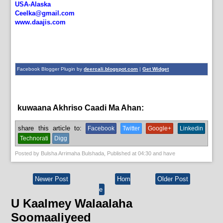
USA-Alaska
Ceelka@gmail.com
www.daajis.com
Facebook Blogger Plugin by
deercali.blogspot.com
|
Get Widget
kuwaana Akhriso Caadi Ma Ahan:
bulshada
share this article to:
Facebook
Twitter
Google+
Linkedin
Technorati
Digg
Posted by
Bulsha Arrimaha Bulshada
, Published at
04:30
and have
Newer Post
Hom
Older Post
e
U Kaalmey Walaalaha
Soomaaliyeed