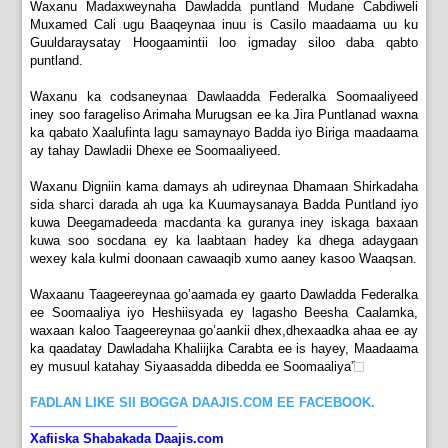
Waxanu Madaxweynaha Dawladda puntland Mudane Cabdiweli
Muxamed Cali ugu Baaqeynaa inuu is Casilo maadaama uu ku
Guuldaraysatay Hoogaamintii loo igmaday siloo daba qabto
puntland.
Waxanu ka codsaneynaa Dawlaadda Federalka Soomaaliyeed
iney soo farageliso Arimaha Murugsan ee ka Jira Puntlanad waxna
ka qabato Xaalufinta lagu samaynayo Badda iyo Biriga maadaama
ay tahay Dawladii Dhexe ee Soomaaliyeed.
Waxanu Digniin kama damays ah udireynaa Dhamaan Shirkadaha
sida sharci darada ah uga ka Kuumaysanaya Badda Puntland iyo
kuwa Deegamadeeda macdanta ka guranya iney iskaga baxaan
kuwa soo socdana ey ka laabtaan hadey ka dhega adaygaan
wexey kala kulmi doonaan cawaaqib xumo aaney kasoo Waaqsan.
Waxaanu Taageereynaa go’aamada ey gaarto Dawladda Federalka
ee Soomaaliya iyo Heshiisyada ey lagasho Beesha Caalamka,
waxaan kaloo Taageereynaa go’aankii dhex,dhexaadka ahaa ee ay
ka qaadatay Dawladaha Khaliijka Carabta ee is hayey, Maadaama
ey musuul katahay Siyaasadda dibedda ee Soomaaliya”
FADLAN LIKE SII BOGGA DAAJIS.COM EE FACEBOOK.
_____________________
Xafiiska Shabakada Daajis.com