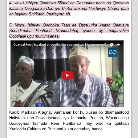
4. wuxu jebiyey Qodobka 55aad ee Dastuurka kaas oo Qeexaya
ilaalinta Deegaanka Bad iyo Biriba wuxuna Heshiisyo Sharci daro
ah lagalay Shirkado Qawlaysto ah.
5. Wuxu jebiyey Qodobka 7aad ee Dastuurka kaaso Qeexaya
Soohdimaha Puntland [Xuduudaha] iyadoo ay maqanyihiin
Goboladii ugu muhiimsanaa.
Kadib Markaan Aragnay Arimahan kor ku xusan oo dhamaantood
Halista ku ah Dawladnimada iyo Jiritaanka Puntlan, Waxanu ugu
Baaqeynaa Isimada Reer Puntlanad iney wax ka qabtaan
Xaaladda Cakiran ee Puntland ku sugantahay hadda.