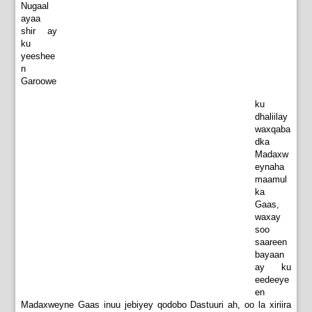
Nugaal
ayaa
shir ay
ku
yeeshee
n
Garoowe
ku
dhaliilay
waxqaba
dka
Madaxw
eynaha
maamul
ka
Gaas,
waxay
soo
saareen
bayaan
ay ku
eedeeye
en
Madaxweyne Gaas inuu jebiyey qodobo Dastuuri ah, oo la xiriira