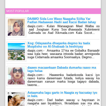
MOST POPULAR
DAAWO Sida Loo Waso Naagaha Siilka Yar
Fadlan Hadaawan Hadii aad Kacsi Badan tahay
daajis.com:- Kulan Wanaagsan Meel Walba oo
aad Joogtaan Kuna Soo dhawaada Xubinteenii
Galmada oo Aad Xikmada.com Kala Socot...
Xog: Odayaasha dhaqanka degmo ku taala
Muqdisho oo Al-Shabaab la heshiiyay
daajis.com:- Amaanka 17-ka ee Gobalka Banaadir
waa kala heer, waxaana intooda badan amnigooda
suga Ciidamada amaanka Soomaaliya. Degmo...
daawo macaankaan Dabada dumarka raaxo ma
laga helaa
daajis.com:- Haweenka badankooda kacsi iyo
raaxo kama dareemaan futada, keliya waxay ka
dareemaan xanuun marka looga tagayo dabada,
taasna...
Astaamaha lagu garto in Naagta ey kacsatay iyo
in kale.
daajis.com:- Dad badan waxay u haystaan in
naagaha aan biyabbixin, fikraddaas sax ma aha,