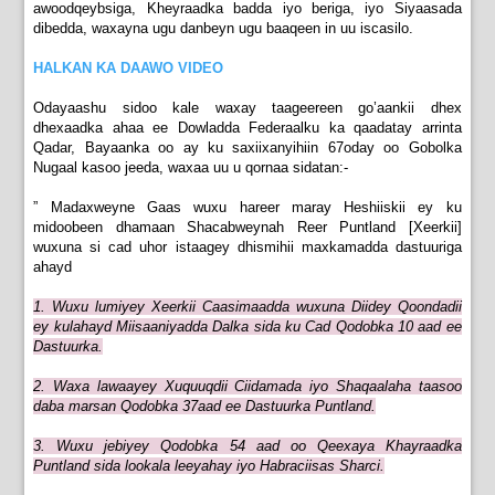
awoodqeybsiga, Kheyraadka badda iyo beriga, iyo Siyaasada
dibedda, waxayna ugu danbeyn ugu baaqeen in uu iscasilo.
HALKAN KA DAAWO VIDEO
Odayaashu sidoo kale waxay taageereen go’aankii dhex
dhexaadka ahaa ee Dowladda Federaalku ka qaadatay arrinta
Qadar, Bayaanka oo ay ku saxiixanyihiin 67oday oo Gobolka
Nugaal kasoo jeeda, waxaa uu u qornaa sidatan:-
” Madaxweyne Gaas wuxu hareer maray Heshiiskii ey ku
midoobeen dhamaan Shacabweynah Reer Puntland [Xeerkii]
wuxuna si cad uhor istaagey dhismihii maxkamadda dastuuriga
ahayd
1. Wuxu lumiyey Xeerkii Caasimaadda wuxuna Diidey Qoondadii
ey kulahayd Miisaaniyadda Dalka sida ku Cad Qodobka 10 aad ee
Dastuurka.
2. Waxa lawaayey Xuquuqdii Ciidamada iyo Shaqaalaha taasoo
daba marsan Qodobka 37aad ee Dastuurka Puntland.
3. Wuxu jebiyey Qodobka 54 aad oo Qeexaya Khayraadka
Puntland sida lookala leeyahay iyo Habraciisas Sharci.