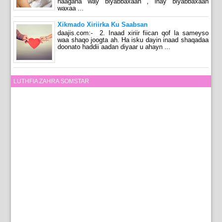
naagaha way biyabbaxaan , inay biyabbaxaan
waxaa ...
Xikmado Xiriirka Ku Saabsan
daajis.com:- 2. Inaad xiriir fiican qof la sameyso
waa shaqo joogta ah. Ha isku dayin inaad shaqadaa
doonato haddii aadan diyaar u ahayn ...
LUTHFIA ZAHRA SOMSTAR