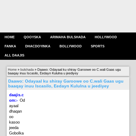
HOME
QOOYSKA
ARIMAHA BULSHADA
HOLLYWOOD
FANKA
DHACDOYINKA
BOLLYWOOD
SPORTS
ALL DAAJIS
Home
»
bulshada
»
Daawo: Odayaal ku shiray Garoowe oo C.wali Gaas ugu
baaqay inuu Iscasilo, Eedayn Kululna u jeediyey
Daawo: Odayaal ku shiray Garoowe oo C.wali Gaas ugu
baaqay inuu Iscasilo, Eedayn Kululna u jeediyey
daajis.c
om:-
Od
ayaal
dhaqan
oo
kasoo
jeeda
Gobolka