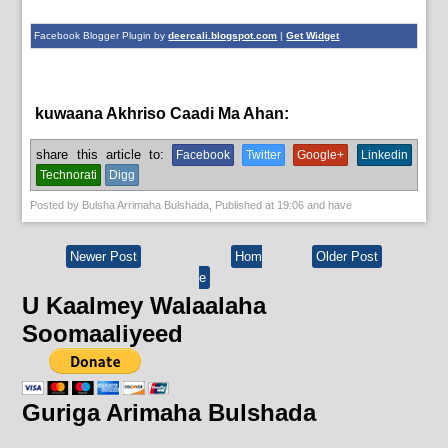
Facebook Blogger Plugin by
deercali.blogspot.com
|
Get Widget
kuwaana Akhriso Caadi Ma Ahan:
English News,
News
share this article to:
Facebook
Twitter
Google+
Linkedin
Technorati
Digg
Posted by
Bulsha Arrimaha Bulshada
, Published at
19:06
and have
Newer Post
Hom
Older Post
e
U Kaalmey Walaalaha
Soomaaliyeed
Guriga Arimaha Bulshada