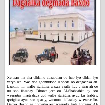
Xertaan ma aha ciidamo abaabulan oo hub iyo ciidan iyo
xeryo leh. Waa dad goonnidood u socda oo deegaanka ah.
Laakiin, nin walba gurigiisa waxaa yaalla hub u gaar ah oo
uu soo iibsaday. Dhowr jeer oo Al-Shabaabka ay soo
weerartay magaalada qof walba gurigiisa ayuu ku laabtay,
qorigiisa ayuu soo qaatay, wuxuuna billaabay weerar-celin.
Dadka Baxdo ee dhowrka jeer weerarka kala hortagay Al-