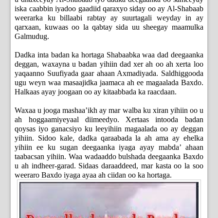
iska caabbin iyadoo gaadiid qaraxyo siday oo ay Al-Shabaab
weerarka ku billaabi rabtay ay suurtagali weyday in ay
qarxaan, kuwaas oo la qabtay sida uu sheegay maamulka
Galmudug.
Dadka inta badan ka hortaga Shabaabka waa dad deegaanka
deggan, waxayna u badan yihiin dad xer ah oo ah xerta loo
yaqaanno Suufiyada gaar ahaan Axmadiyada. Saldhiggooda
ugu weyn waa masaajidka jaamaca ah ee magaalada Baxdo.
Halkaas ayay joogaan oo ay kitaabbada ka raacdaan.
Waxaa u jooga mashaa’ikh ay mar walba ku xiran yihiin oo u
ah hoggaamiyeyaal diimeedyo. Xertaas intooda badan
qoysas iyo ganacsiyo ku leeyihiin magaalada oo ay deggan
yihiin. Sidoo kale, dadka qaraabada la ah ama ay ehelka
yihiin ee ku sugan deegaanka iyaga ayay mabda’ ahaan
taabacsan yihiin. Waa wadaaddo bulshada deegaanka Baxdo
u ah indheer-garad. Sidaas daraaddeed, mar kasta oo la soo
weeraro Baxdo iyaga ayaa ah ciidan oo ka hortaga.