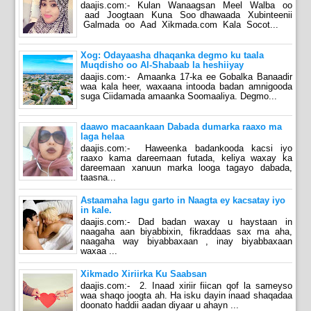
daajis.com:- Kulan Wanaagsan Meel Walba oo
aad Joogtaan Kuna Soo dhawaada Xubinteenii
Galmada oo Aad Xikmada.com Kala Socot...
Xog: Odayaasha dhaqanka degmo ku taala
Muqdisho oo Al-Shabaab la heshiiyay
daajis.com:- Amaanka 17-ka ee Gobalka Banaadir
waa kala heer, waxaana intooda badan amnigooda
suga Ciidamada amaanka Soomaaliya. Degmo...
daawo macaankaan Dabada dumarka raaxo ma
laga helaa
daajis.com:- Haweenka badankooda kacsi iyo
raaxo kama dareemaan futada, keliya waxay ka
dareemaan xanuun marka looga tagayo dabada,
taasna...
Astaamaha lagu garto in Naagta ey kacsatay iyo
in kale.
daajis.com:- Dad badan waxay u haystaan in
naagaha aan biyabbixin, fikraddaas sax ma aha,
naagaha way biyabbaxaan , inay biyabbaxaan
waxaa ...
Xikmado Xiriirka Ku Saabsan
daajis.com:- 2. Inaad xiriir fiican qof la sameyso
waa shaqo joogta ah. Ha isku dayin inaad shaqadaa
doonato haddii aadan diyaar u ahayn ...