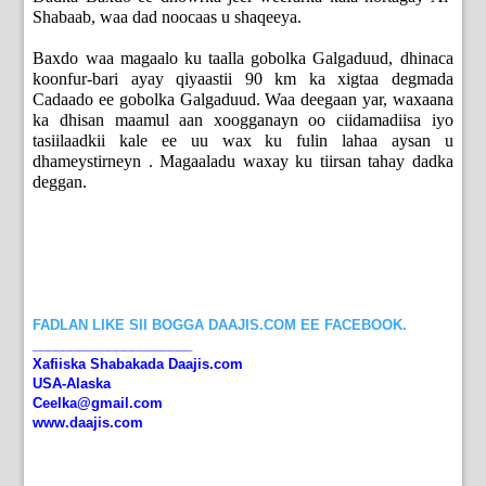
Shabaab, waa dad noocaas u shaqeeya.
Baxdo waa magaalo ku taalla gobolka Galgaduud, dhinaca
koonfur-bari ayay qiyaastii 90 km ka xigtaa degmada
Cadaado ee gobolka Galgaduud. Waa deegaan yar, waxaana
ka dhisan maamul aan xoogganayn oo ciidamadiisa iyo
tasiilaadkii kale ee uu wax ku fulin lahaa aysan u
dhameystirneyn . Magaaladu waxay ku tiirsan tahay dadka
deggan.
FADLAN LIKE SII BOGGA DAAJIS.COM EE FACEBOOK.
_____________________
Xafiiska Shabakada Daajis.com
USA-Alaska
Ceelka@gmail.com
www.daajis.com