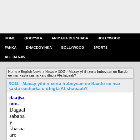
HOME
QOOYSKA
ARIMAHA BULSHADA
HOLLYWOOD
FANKA
DHACDOYINKA
BOLLYWOOD
SPORTS
ALL DAAJIS
Home
»
English News
»
News
»
XOG:- Maxay yihiin xerta hubeysan ee Baxdo
ee mar kasta casharka u dhigta Al-shabaab?
XOG:- Maxay yihiin xerta hubeysan ee Baxdo ee mar
kasta casharka u dhigta Al-shabaab?
daajis.c
om:-
Dagaal
sababa
y
khasaa
are