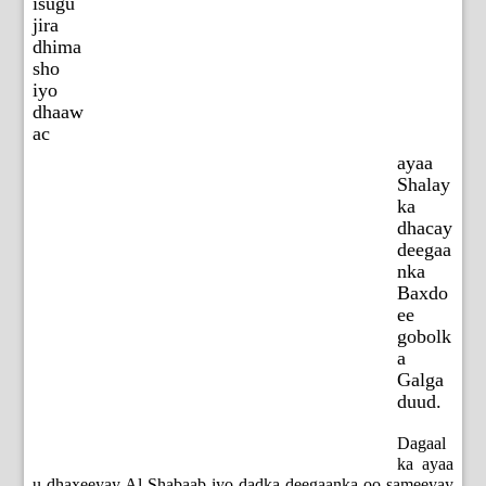
isugu
jira
dhima
sho
iyo
dhaaw
ac
ayaa
Shalay
ka
dhacay
deegaa
nka
Baxdo
ee
gobolk
a
Galga
duud.
Dagaal
ka ayaa
u dhaxeeyay Al-Shabaab iyo dadka deegaanka oo sameeyay