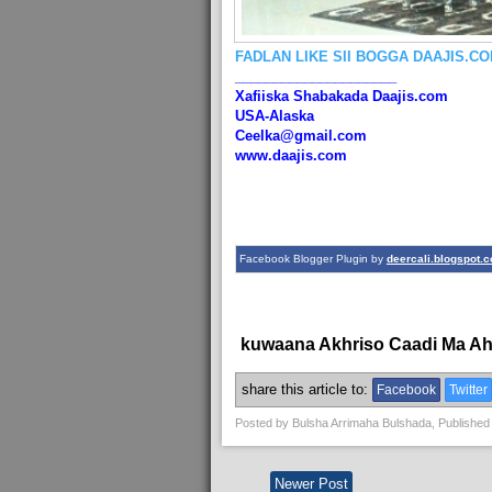
FADLAN LIKE SII BOGGA DAAJIS.C
_____________________
Xafiiska Shabakada Daajis.com
USA-Alaska
Ceelka@gmail.com
www.daajis.com
Facebook Blogger Plugin by
deercali.blogspot.
kuwaana Akhriso Caadi Ma A
share this article to:
Facebook
Twitter
Posted by
Bulsha Arrimaha Bulshada
, Published
Newer Post