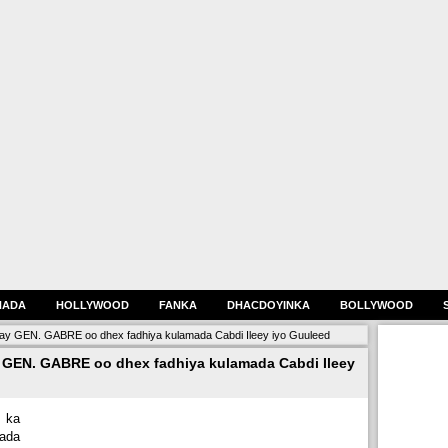
HADA
HOLLYWOOD
FANKA
DHACDOYINKA
BOLLYWOOD
ay GEN. GABRE oo dhex fadhiya kulamada Cabdi Ileey iyo Guuleed
 GEN. GABRE oo dhex fadhiya kulamada Cabdi Ileey
 ka
ada