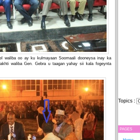
el waliba oo ay ku kulmayaan Soomaali dooneysa inay ka
khti waliba Gen. Gebra u taagan yahay sii kala fogeynta
Topics :
PAGES
Home