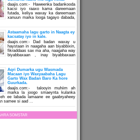
daajis.com:- Haweenka badankooda
kacsi iyo raaxo kama dareemaan
futada, keliya waxay ka dareemaan
xanuun marka looga tagayo dabada,
Astaamaha lagu garto in Naagta ey
kacsatay iyo in kale.
daajis.com:- Dad badan waxay u
haystaan in naagaha aan biyabbixin,
fikraddaas sax ma aha, naagaha way
biyabbaxaan , inay biyabbaxaan
Aqri Dumarka ugu Wasmada
Macaan iyo Waxyaabaha Lagu
Garto Wax Badan Baro Ka hore
Guurkada.
daajis.com:- talooyin muhiim ah
marka la joogo smaeynta kulanka
 leh ee labada lamaane ee gaabryaheey
n samee si aad ...
ZAHRA SOMSTAR