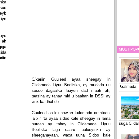
nka
soo
eyb
iyo
ayo
 ah
jiga
MOST POP
ida
riin
C/kariin Guuleed ayaa sheegay in
Ciidamada Liyuu Booliska, ay mudada uu
Galmada o
socdo dagaalka laayen dad maati ah,
taasina ay tahay mid u baahan in DSSI ay
wax ka dhahdo.
Guuleed oo ku howlan kulamada arrintaani
la xiriirta ayaa sidoo kale sheegay in lama
suga Ciid
huraan ay tahay in Ciidamada Liyuu
Booliska laga saaro tuulooyinka ay
sheeganayaan, waxa uuna Sidoo kale