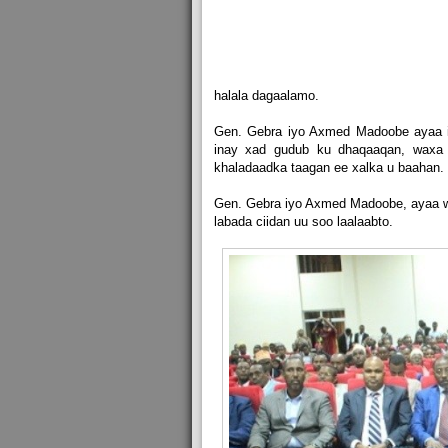
halala dagaalamo.
Gen. Gebra iyo Axmed Madoobe ayaa 
inay xad gudub ku dhaqaaqan, waxa 
khaladaadka taagan ee xalka u baahan.
Gen. Gebra iyo Axmed Madoobe, ayaa wal
labada ciidan uu soo laalaabto.