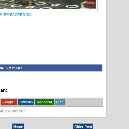
OM EE FACEBOOK.
com
|
Get Widget
han:
News
Google+
Linkedin
Technorati
Digg
 at
04:30
and have
Home
Older Post