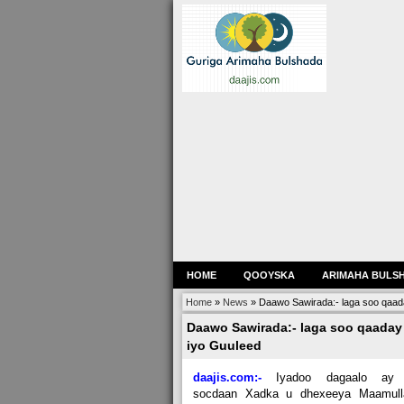
HOME
QOOYSKA
ARIMAHA BULS
Home
»
News
»
Daawo Sawirada:- laga soo qaad
Daawo Sawirada:- laga soo qaaday
iyo Guuleed
daajis.com:-
Iyadoo dagaalo ay
socdaan Xadka u dhexeeya Maamull