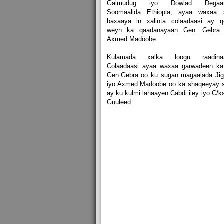
Galmudug iyo Dowlad Degaa
Soomaalida Ethiopia, ayaa waxaa 
baxaaya in xalinta colaadaasi ay q
weyn ka qaadanayaan Gen. Gebra 
Axmed Madoobe.
Kulamada xalka loogu raadina
Colaadaasi ayaa waxaa garwadeen ka
Gen.Gebra oo ku sugan magaalada Jig
iyo Axmed Madoobe oo ka shaqeeyay s
ay ku kulmi lahaayen Cabdi iley iyo C/ka
Guuleed.