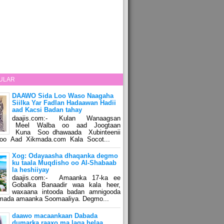
ULAR
DAAWO Sida Loo Waso Naagaha
Siilka Yar Fadlan Hadaawan Hadii
aad Kacsi Badan tahay
daajis.com:- Kulan Wanaagsan
Meel Walba oo aad Joogtaan
Kuna Soo dhawaada Xubinteenii
o Aad Xikmada.com Kala Socot...
Xog: Odayaasha dhaqanka degmo
ku taala Muqdisho oo Al-Shabaab
la heshiiyay
daajis.com:- Amaanka 17-ka ee
Gobalka Banaadir waa kala heer,
waxaana intooda badan amnigooda
amada amaanka Soomaaliya. Degmo...
daawo macaankaan Dabada
dumarka raaxo ma laga helaa