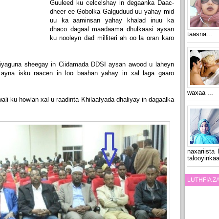
Guuleed ku celcelshay in degaanka Daac-
dheer ee Gobolka Galguduud uu yahay mid
uu ka aaminsan yahay khalad inuu ka
dhaco dagaal maadaama dhulkaasi aysan
taasna...
ku nooleyn dad milliteri ah oo la oran karo
iyaguna sheegay in Ciidamada DDSI aysan awood u laheyn
ayna isku raacen in loo baahan yahay in xal laga gaaro
waxaa ...
i ku howlan xal u raadinta Khilaafyada dhaliyay in dagaalka
naxariista
talooyinkaa
LUTHFIA 