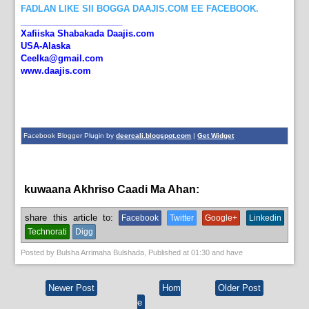
FADLAN LIKE SII BOGGA DAAJIS.COM EE FACEBOOK.
_____________________
Xafiiska Shabakada Daajis.com
USA-Alaska
Ceelka@gmail.com
www.daajis.com
Facebook Blogger Plugin by
deercali.blogspot.com
|
Get Widget
kuwaana Akhriso Caadi Ma Ahan:
bulshada
share this article to:
Facebook
Twitter
Google+
Linkedin
Technorati
Digg
Posted by
Bulsha Arrimaha Bulshada
, Published at
01:30
and have
Newer Post
Hom
Older Post
e