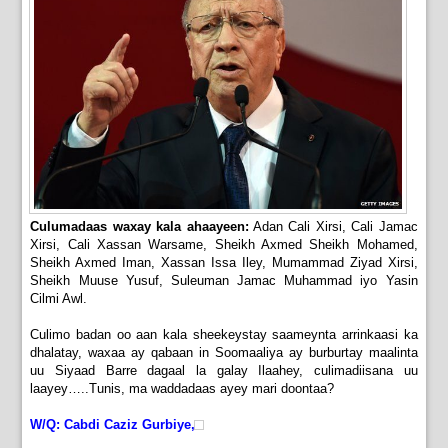
Culumadaas waxay kala ahaayeen:
Adan Cali Xirsi, Cali Jamac
Xirsi, Cali Xassan Warsame, Sheikh Axmed Sheikh Mohamed,
Sheikh Axmed Iman, Xassan Issa Iley, Mumammad Ziyad Xirsi,
Sheikh Muuse Yusuf, Suleuman Jamac Muhammad iyo Yasin
Cilmi Awl.
Culimo badan oo aan kala sheekeystay saameynta arrinkaasi ka
dhalatay, waxaa ay qabaan in Soomaaliya ay burburtay maalinta
uu Siyaad Barre dagaal la galay Ilaahey, culimadiisana uu
laayey…..Tunis, ma waddadaas ayey mari doontaa?
W/Q: Cabdi Caziz Gurbiye,