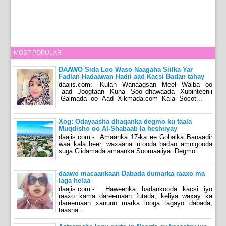
MOST POPULAR
DAAWO Sida Loo Waso Naagaha Siilka Yar
Fadlan Hadaawan Hadii aad Kacsi Badan tahay
daajis.com:- Kulan Wanaagsan Meel Walba oo
aad Joogtaan Kuna Soo dhawaada Xubinteenii
Galmada oo Aad Xikmada.com Kala Socot...
Xog: Odayaasha dhaqanka degmo ku taala
Muqdisho oo Al-Shabaab la heshiiyay
daajis.com:- Amaanka 17-ka ee Gobalka Banaadir
waa kala heer, waxaana intooda badan amnigooda
suga Ciidamada amaanka Soomaaliya. Degmo...
daawo macaankaan Dabada dumarka raaxo ma
laga helaa
daajis.com:- Haweenka badankooda kacsi iyo
raaxo kama dareemaan futada, keliya waxay ka
dareemaan xanuun marka looga tagayo dabada,
taasna...