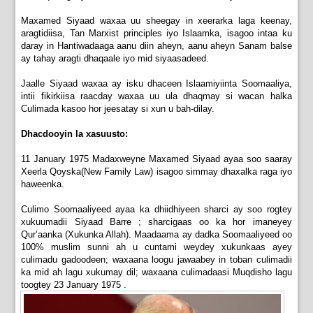
Maxamed Siyaad waxaa uu sheegay in xeerarka laga keenay,
aragtidiisa, Tan Marxist principles iyo Islaamka, isagoo intaa ku
daray in Hantiwadaaga aanu diin aheyn, aanu aheyn Sanam balse
ay tahay aragti dhaqaale iyo mid siyaasadeed.
Jaalle Siyaad waxaa ay isku dhaceen Islaamiyiinta Soomaaliya,
intii fikirkiisa raacday waxaa uu ula dhaqmay si wacan halka
Culimada kasoo hor jeesatay si xun u bah-dilay.
Dhacdooyin la xasuusto:
11 January 1975 Madaxweyne Maxamed Siyaad ayaa soo saaray
Xeerla Qoyska(New Family Law) isagoo simmay dhaxalka raga iyo
haweenka.
Culimo Soomaaliyeed ayaa ka dhiidhiyeen sharci ay soo rogtey
xukuumadii Siyaad Barre ; sharcigaas oo ka hor imaneyey
Qur’aanka (Xukunka Allah). Maadaama ay dadka Soomaaliyeed oo
100% muslim sunni ah u cuntami weydey xukunkaas ayey
culimadu gadoodeen; waxaana loogu jawaabey in toban culimadii
ka mid ah lagu xukumay dil; waxaana culimadaasi Muqdisho lagu
toogtey 23 January 1975 .