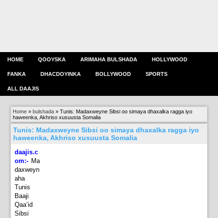
HOME
QOOYSKA
ARIMAHA BULSHADA
HOLLYWOOD
FANKA
DHACDOYINKA
BOLLYWOOD
SPORTS
ALL DAAJIS
Home
»
bulshada
»
Tunis: Madaxweyne Sibsi oo simaya dhaxalka ragga iyo
haweenka, Akhriso xusuusta Somalia
Tunis: Madaxweyne Sibsi oo simaya dhaxalka ragga iyo
haweenka, Akhriso xusuusta Somalia
daajis.c
om:-
Ma
daxweyn
aha
Tunis
Baaji
Qaa’id
Sibsi