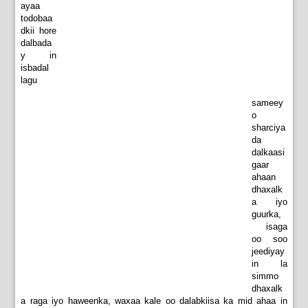
ayaa
todobaa
dkii hore
dalbada
y in
isbadal
lagu
sameey
o
sharciya
da
dalkaasi
gaar
ahaan
dhaxalk
a iyo
guurka,
isaga
oo soo
jeediyay
in la
simmo
dhaxalk
a raga iyo haweenka, waxaa kale oo dalabkiisa ka mid ahaa in