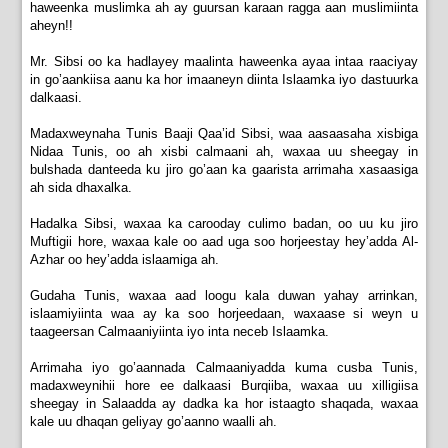
haweenka muslimka ah ay guursan karaan ragga aan muslimiinta
aheyn!!
Mr. Sibsi oo ka hadlayey maalinta haweenka ayaa intaa raaciyay
in go’aankiisa aanu ka hor imaaneyn diinta Islaamka iyo dastuurka
dalkaasi.
Madaxweynaha Tunis Baaji Qaa’id Sibsi, waa aasaasaha xisbiga
Nidaa Tunis, oo ah xisbi calmaani ah, waxaa uu sheegay in
bulshada danteeda ku jiro go’aan ka gaarista arrimaha xasaasiga
ah sida dhaxalka.
Hadalka Sibsi, waxaa ka carooday culimo badan, oo uu ku jiro
Muftigii hore, waxaa kale oo aad uga soo horjeestay hey’adda Al-
Azhar oo hey’adda islaamiga ah.
Gudaha Tunis, waxaa aad loogu kala duwan yahay arrinkan,
islaamiyiinta waa ay ka soo horjeedaan, waxaase si weyn u
taageersan Calmaaniyiinta iyo inta neceb Islaamka.
Arrimaha iyo go’aannada Calmaaniyadda kuma cusba Tunis,
madaxweynihii hore ee dalkaasi Burqiiba, waxaa uu xilligiisa
sheegay in Salaadda ay dadka ka hor istaagto shaqada, waxaa
kale uu dhaqan geliyay go’aanno waalli ah.