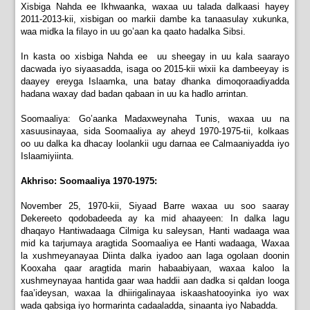
Xisbiga Nahda ee Ikhwaanka, waxaa uu talada dalkaasi hayey
2011-2013-kii, xisbigan oo markii dambe ka tanaasulay xukunka,
waa midka la filayo in uu go’aan ka qaato hadalka Sibsi.
In kasta oo xisbiga Nahda ee uu sheegay in uu kala saarayo
dacwada iyo siyaasadda, isaga oo 2015-kii wixii ka dambeeyay is
daayey ereyga Islaamka, una batay dhanka dimoqoraadiyadda
hadana waxay dad badan qabaan in uu ka hadlo arrintan.
Soomaaliya: Go’aanka Madaxweynaha Tunis, waxaa uu na
xasuusinayaa, sida Soomaaliya ay aheyd 1970-1975-tii, kolkaas
oo uu dalka ka dhacay loolankii ugu darnaa ee Calmaaniyadda iyo
Islaamiyiinta.
Akhriso: Soomaaliya 1970-1975:
November 25, 1970-kii, Siyaad Barre waxaa uu soo saaray
Dekereeto qodobadeeda ay ka mid ahaayeen: In dalka lagu
dhaqayo Hantiwadaaga Cilmiga ku saleysan, Hanti wadaaga waa
mid ka tarjumaya aragtida Soomaaliya ee Hanti wadaaga, Waxaa
la xushmeyanayaa Diinta dalka iyadoo aan laga ogolaan doonin
Kooxaha qaar aragtida marin habaabiyaan, waxaa kaloo la
xushmeynayaa hantida gaar waa haddii aan dadka si qaldan looga
faa’ideysan, waxaa la dhiirigalinayaa iskaashatooyinka iyo wax
wada qabsiga iyo hormarinta cadaaladda, sinaanta iyo Nabadda.