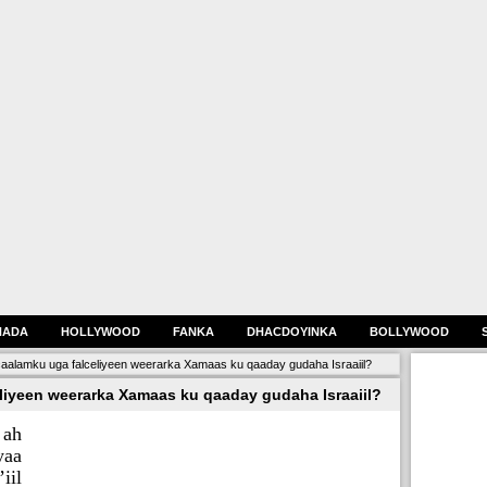
HADA
HOLLYWOOD
FANKA
DHACDOYINKA
BOLLYWOOD
aalamku uga falceliyeen weerarka Xamaas ku qaaday gudaha Israaiil?
iyeen weerarka Xamaas ku qaaday gudaha Israaiil?
 ah
yaa
iil