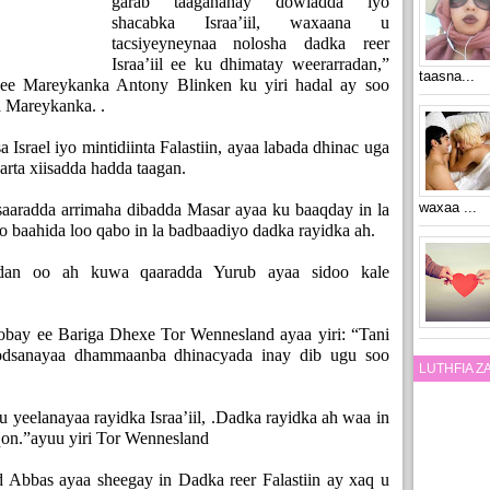
garab taaganahay dowladda iyo
shacabka Israa’iil, waxaana u
tacsiyeyneynaa nolosha dadka reer
Israa’iil ee ku dhimatay weerarradan,”
taasna...
ee Mareykanka Antony Blinken ku yiri hadal ay soo
a Mareykanka. .
 Israel iyo mintidiinta Falastiin, ayaa labada dhinac uga
rta xiisadda hadda taagan.
waxaa ...
saaradda arrimaha dibadda Masar ayaa ku baaqday in la
 baahida loo qabo in la badbaadiyo dadka rayidka ah.
an oo ah kuwa qaaradda Yurub ayaa sidoo kale
bay ee Bariga Dhexe Tor Wennesland ayaa yiri: “Tani
codsanayaa dhammaanba dhinacyada inay dib ugu soo
LUTHFIA 
yeelanayaa rayidka Israa’iil, .Dadka rayidka ah waa in
on.”ayuu yiri Tor Wennesland
Abbas ayaa sheegay in Dadka reer Falastiin ay xaq u