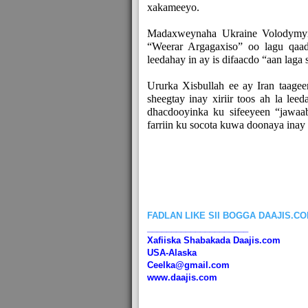
xakameeyo.
Madaxweynaha Ukraine Volodymyr
“Weerar Argagaxiso” oo lagu qaada
leedahay in ay is difaacdo “aan laga 
Ururka Xisbullah ee ay Iran taagee
sheegtay inay xiriir toos ah la lee
dhacdooyinka ku sifeeyeen “jawaab
farriin ku socota kuwa doonaya inay 
FADLAN LIKE SII BOGGA DAAJIS.C
_____________________
Xafiiska Shabakada Daajis.com
USA-Alaska
Ceelka@gmail.com
www.daajis.com