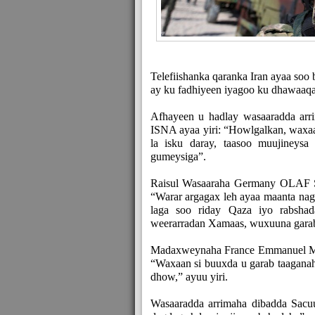
Telefiishanka qaranka Iran ayaa soo
ay ku fadhiyeen iyagoo ku dhawaaqay
Afhayeen u hadlay wasaaradda arr
ISNA ayaa yiri: “Howlgalkan, waxaa
la isku daray, taasoo muujineysa
gumeysiga”.
Raisul Wasaaraha Germany OLAF 
“Warar argagax leh ayaa maanta naga
laga soo riday Qaza iyo rabsha
weerarradan Xamaas, wuxuuna garab t
Madaxweynaha France Emmanuel Mac
“Waxaan si buuxda u garab taagana
dhow,” ayuu yiri.
Wasaaradda arrimaha dibadda Sacuu