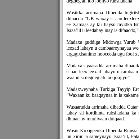
degdeg ah loo joojiyo rabshadaha”.
Wasiirka arrimaha Dibedda Ingirii
difaacdo “UK waxay si aan leexlee
ee Xamaas ay ku hayso rayidka Isr
Israa’iil u leedahay inay is difaacdo,”
Madaxa guddiga Midowga Yurub Ur
leexad lahayn u cambaareynayaa wee
argagixisanimo nooceeda ugu fool x
Madaxa siyaasadda arrimaha dibadda
si aan leex leexad lahayn u cambaa
waa in si degdeg ah loo joojiyo”
Madaxweynaha Turkiga Tayyip Erd
“Waxaan ku baaqaynaa in la xakame
Wasaaradda arrimaha dibadda Qatar a
tahay sii kordhinta rabshadaha ka 
dhinac ay muujiyaan dulqaad.
Wasiir Kuxigeenka Dibedda Ruusia
uu xiriir la sameynayo Israa’iil, Fal