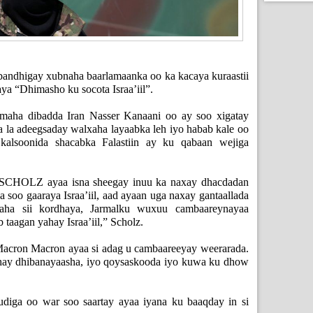
 bandhigay xubnaha baarlamaanka oo ka kacaya kuraastii
a “Dhimasho ku socota Israa’iil”.
imaha dibadda Iran Nasser Kanaani oo ay soo xigatay
 la adeegsaday walxaha layaabka leh iyo habab kale oo
 kalsoonida shacabka Falastiin ay ku qabaan wejiga
SCHOLZ ayaa isna sheegay inuu ka naxay dhacdadan
 soo gaaraya Israa’iil, aad ayaan uga naxay gantaallada
daha sii kordhaya, Jarmalku wuxuu cambaareynayaa
aagan yahay Israa’iil,” Scholz.
ron Macron ayaa si adag u cambaareeyay weerarada.
hay dhibanayaasha, iyo qoysaskooda iyo kuwa ku dhow
diga oo war soo saartay ayaa iyana ku baaqday in si