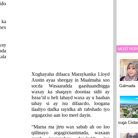
ddo
 ka
hex
yay
MOST POP
ada
ala
Xoghayaha difaaca Maraykanka Lloyd
Austin ayaa sheegay in Maalmaha soo
socda Wasaaradda gaashaandhigga
Galmada o
waxay ka shaqayn doontaa sidii ay
Israa’iil u heli lahayd waxa ay u baahan
tahay si ay isu difaacdo, loogana
ilaaliyo dadka rayidka ah rabshado iyo
argagaxiso aan loo meel dayin.
suga Ciid
“Marna ma jirto wax sabab ah oo loo
qiilinayo argagixisanimada, waxaan