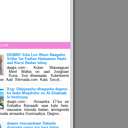
ULAR
DAAWO Sida Loo Waso Naagaha
Siilka Yar Fadlan Hadaawan Hadii
aad Kacsi Badan tahay
daajis.com:- Kulan Wanaagsan
Meel Walba oo aad Joogtaan
Kuna Soo dhawaada Xubinteenii
o Aad Xikmada.com Kala Socot...
Xog: Odayaasha dhaqanka degmo
ku taala Muqdisho oo Al-Shabaab
la heshiiyay
daajis.com:- Amaanka 17-ka ee
Gobalka Banaadir waa kala heer,
waxaana intooda badan amnigooda
amada amaanka Soomaaliya. Degmo...
daawo macaankaan Dabada
dumarka raaxo ma laga helaa