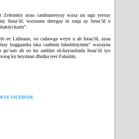
 Zelenskiy ayaa cambaareeyay waxa uu ugu yeeray
y Israa’iil, wuxuuna sheegay in xaqa ay Israa’iil u
shakiyi karin”.
rto ee Lubnaan, oo cadawga weyn u ah Israa’iil, ayaa
dahay hoggaanka iska caabinta falastiiniyiinta” waxayna
 go’aan ah oo ku aaddan sii-haysashada Israa’iil iyo
xoog ku heystaan dhulka reer Falastiin.
OM EE FACEBOOK.