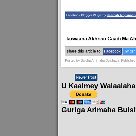
Facebook Blogger Plugin by
deercali.blogspot.
kuwaana Akhriso Caadi Ma A
share this article to:
Facebook
Twitter
Posted by
Bulsha Arrimaha Bulshada
, Published
Newer Post
U Kaalmey Walaalaha
Guriga Arimaha Buls