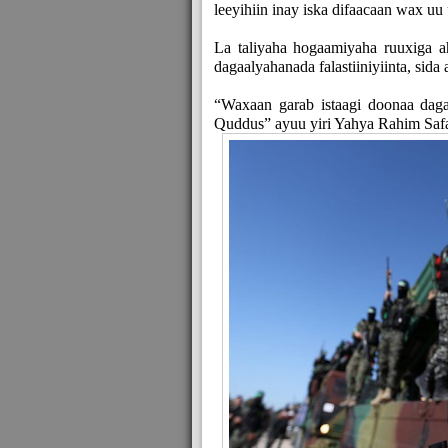
leeyihiin inay iska difaacaan wax u
La taliyaha hogaamiyaha ruuxiga a
dagaalyahanada falastiiniyiinta, si
“Waxaan garab istaagi doonaa dagaa
Quddus” ayuu yiri Yahya Rahim Safa