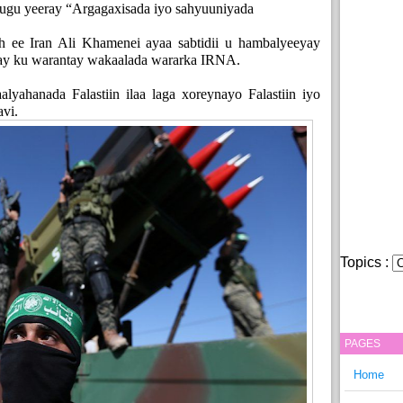
u ugu yeeray “Argagaxisada iyo sahyuuniyada
h ee Iran Ali Khamenei ayaa sabtidii u hambalyeeyay
da ay ku warantay wakaalada wararka IRNA.
lyahanada Falastiin ilaa laga xoreynayo Falastiin iyo
vi.
Topics :
PAGES
Home