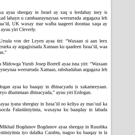
ska ayaa sheegay in Israel ay xaq u leedahay iney is
xad lahayn u cambaaraynaysaa weerarrada argagaxa leh
aa’iil, UK waxay mar walba taageeri doontaa xaqa ay
 ayuu yiri Cleverly.
sula von der Leyen ayaa tiri: “Waxaan si aan leex
rarka ay argagixisada Xamaas ku qaadeen Israa’iil, waa
un.”
 Midowga Yurub Josep Borrell ayaa isna yiri: “Waxaan
reyneynaa weerarrada Xamaas, rabshadahan argagaxa leh
ogan ayaa ku baaqay in dhinacyadu is xakameeyaan.
eyo dhammaan dhinacyada,” ayuu yiri Erdogan.
yaa iyana sheegtay in Israa’iil oo keliya ay mas’uul ka
socda Falastiiniyiinta, waxayna ku baaqday in labada
 Mikhail Bogdanov Bogdanov ayaa sheegay in Ruushka
astiiniyiinta iyo dalalka Carabta, isagoo ku baaqay in la