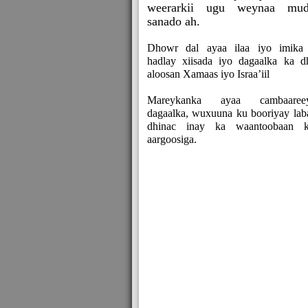
weerarkii ugu weynaa mu
sanado ah.
Dhowr dal ayaa ilaa iyo imika
hadlay xiisada iyo dagaalka ka d
aloosan Xamaas iyo Israa’iil
Mareykanka ayaa cambaaree
dagaalka, wuxuuna ku booriyay lab
dhinac inay ka waantoobaan k
aargoosiga.