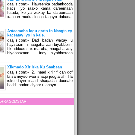
daajis.com:- Haweenka badankooda
kacsi iyo raaxo kama dareemaan
futada, keliya waxay ka dareemaan
xanuun marka looga tagayo dabada,
Astaamaha lagu garto in Naagta ey
kacsatay iyo in kale.
daajis.com:- Dad badan waxay u
haystaan in naagaha aan biyabbixin,
fikraddaas sax ma aha, naagaha way
biyabbaxaan , inay biyabbaxaan
Xikmado Xiriirka Ku Saabsan
daajis.com:- 2. Inaad xiriir fiican qof
la sameyso waa shaqo joogta ah. Ha
isku dayin inaad shaqadaa doonato
haddii aadan diyaar u ahayn ...
ZAHRA SOMSTAR