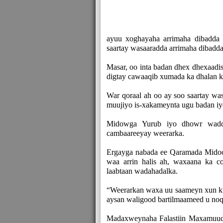
ayuu xoghayaha arrimaha dibadda 
saartay wasaaradda arrimaha dibadd
Masar, oo inta badan dhex dhexaadisa
digtay cawaaqib xumada ka dhalan ka
War qoraal ah oo ay soo saartay wa
muujiyo is-xakameynta ugu badan iyo
Midowga Yurub iyo dhowr wadd
cambaareeyay weerarka.
Ergayga nabada ee Qaramada Midoo
waa arrin halis ah, waxaana ka 
laabtaan wadahadalka.
“Weerarkan waxa uu saameyn xun ku 
aysan waligood bartilmaameed u noq
Madaxweynaha Falastiin Maxamuud 