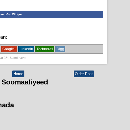
com
|
Get Widget
han:
English News,
News
Google+
Linkedin
Technorati
Digg
 at
23:18
and have
Home
Older Post
 Soomaaliyeed
hada