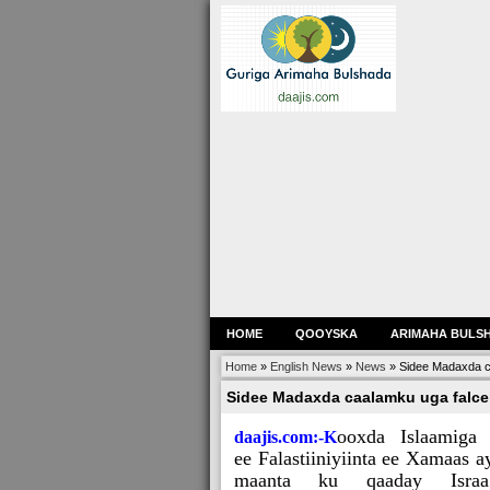
HOME
QOOYSKA
ARIMAHA BULS
Home
»
English News
»
News
»
Sidee Madaxda c
Sidee Madaxda caalamku uga falcel
ooxda Islaamiga
daajis.com:-K
ee Falastiiniyiinta ee Xamaas a
maanta ku qaaday Israa’