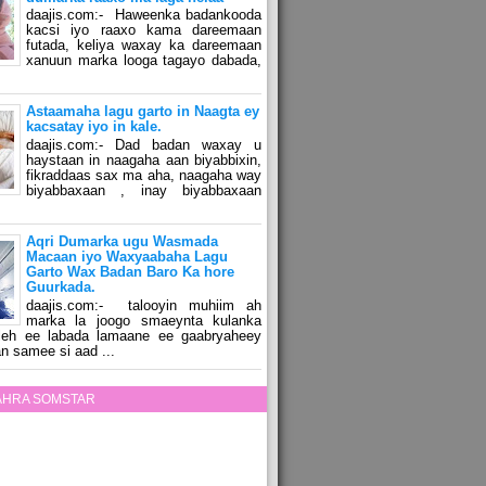
daajis.com:- Haweenka badankooda
kacsi iyo raaxo kama dareemaan
futada, keliya waxay ka dareemaan
xanuun marka looga tagayo dabada,
Astaamaha lagu garto in Naagta ey
kacsatay iyo in kale.
daajis.com:- Dad badan waxay u
haystaan in naagaha aan biyabbixin,
fikraddaas sax ma aha, naagaha way
biyabbaxaan , inay biyabbaxaan
Aqri Dumarka ugu Wasmada
Macaan iyo Waxyaabaha Lagu
Garto Wax Badan Baro Ka hore
Guurkada.
daajis.com:- talooyin muhiim ah
marka la joogo smaeynta kulanka
 leh ee labada lamaane ee gaabryaheey
n samee si aad ...
ZAHRA SOMSTAR