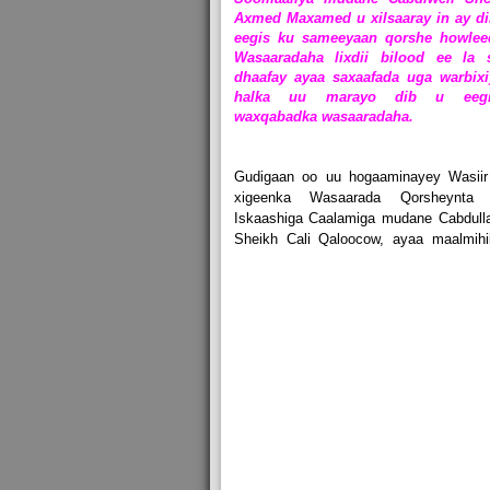
Axmed Maxamed u xilsaaray in ay di
eegis ku sameeyaan qorshe howlee
Wasaaradaha lixdii bilood ee la 
dhaafay ayaa saxaafada uga warbixi
halka uu marayo dib u eegi
waxqabadka wasaaradaha.
Gudigaan oo uu hogaaminayey Wasiir
xigeenka Wasaarada Qorsheynta 
Iskaashiga Caalamiga mudane Cabdull
Sheikh Cali Qaloocow, ayaa maalmihi