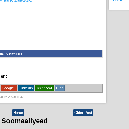
OM EE FACEBOOK.
com
|
Get Widget
han:
dowlada Somalia,
guud,
News
Google+
Linkedin
Technorati
Digg
 at
16:29
and have
Home
Older Post
 Soomaaliyeed