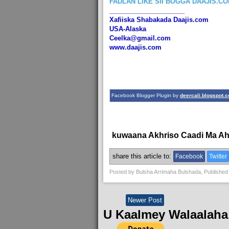
FADLAN LIKE SII BOGGA DAAJIS.C
_____________________
Xafiiska Shabakada Daajis.com
USA-Alaska
Ceelka@gmail.com
www.daajis.com
Facebook Blogger Plugin by
deercali.blogspot.
kuwaana Akhriso Caadi Ma A
share this article to:
Facebook
Twitter
Posted by
Bulsha Arrimaha Bulshada
, Published
Newer Post
U Kaalmey Walaalaha