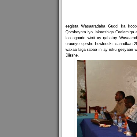
eegista Wasaaradaha Guddi ka koo
Qorsheynta iyo Iskaashiga Caalamiga
loo ogaado wixii ay qabatay Wasaarad
uruuriyo qorshe howleedkii sanadkan 2
waxaa laga rabaa in ay isku geeyaan wi
Diirshe.