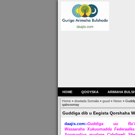
HOME
QOOYSKA
ARIMAHA BULS
Home
»
dowlada Somalia
»
guud
»
News
»
Guddig
qabsoomay
Guddiga dib u Eegista Qorshaha 
daajis.com:-
Guddiga uu Ra’is
Wasaaraha Xukuumadda Federaalka
Soomaaliya mudane Cabdiweli She