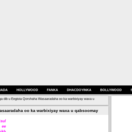
HADA
HOLLYWOOD
FANKA
DHACDOYINKA
BOLLYWOOD
a dib u Eegista Qorshaha Wasaaradaha oo ka warbixiyay waxa u
Wasaaradaha oo ka warbixiyay waxa u qabsoomay
ul
 ee
ikh