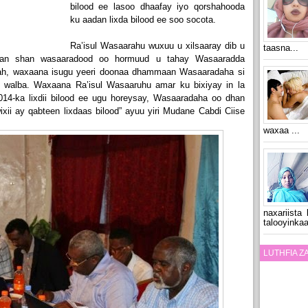
bilood ee lasoo dhaafay iyo qorshahooda
ku aadan lixda bilood ee soo socota.
Ra’isul Wasaarahu wuxuu u xilsaaray dib u
taasna...
ban shan wasaaradood oo hormuud u tahay Wasaaradda
 ah, waxaana isugu yeeri doonaa dhammaan Wasaaradaha si
 walba. Waxaana Ra’isul Wasaaruhu amar ku bixiyay in la
014-ka lixdii bilood ee ugu horeysay, Wasaaradaha oo dhan
xii ay qabteen lixdaas bilood” ayuu yiri Mudane Cabdi Ciise
waxaa ...
naxariista
talooyinkaa
LUTHFIA 