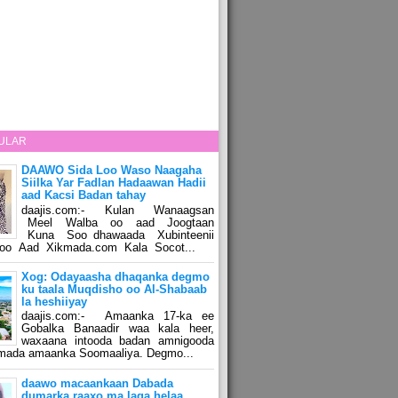
ULAR
DAAWO Sida Loo Waso Naagaha
Siilka Yar Fadlan Hadaawan Hadii
aad Kacsi Badan tahay
daajis.com:- Kulan Wanaagsan
Meel Walba oo aad Joogtaan
Kuna Soo dhawaada Xubinteenii
o Aad Xikmada.com Kala Socot...
Xog: Odayaasha dhaqanka degmo
ku taala Muqdisho oo Al-Shabaab
la heshiiyay
daajis.com:- Amaanka 17-ka ee
Gobalka Banaadir waa kala heer,
waxaana intooda badan amnigooda
amada amaanka Soomaaliya. Degmo...
daawo macaankaan Dabada
dumarka raaxo ma laga helaa