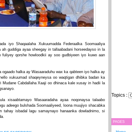
qada iyo Shaqaalaha Xukuumadda Federaalka Soomaaliya
 ah guddiga ayaa sheegay in tallaabadani horseedayso in la
 fuliyey qorshe howloodkii ay soo gudbiyeen iyo kuwo aan
la ogaado halka ay Wasaaraduhu wax ka qabteen iyo halka ay
la hello xukuumad shaqeyneysa oo waqtigan dhibka badan ka
i Mudane Cabdallaha Xaaji oo dhinaca kale xusay in hadii la
igsanayo.
Topics :
kula xisaabtamayo Wasaaradaha ayaa noqonaysa talaabo
oogu adeego bulshada Soomaaliyeed, loona muujiyo shacabka
n tahay isbadal lagu samaynayo hanaanka dowladnimo, si
da.
PAGES
Home