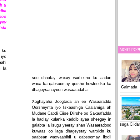
b u
dka
soo
yey
sta
MOST POP
 ku
iyo
aahi
i la
soo dhaafay waxay warbixino ku aadan
waxa ka qabsoomay qorshe howleedka ka
Galmada o
dhageysanayeen wasaaradaha.
Xoghayaha Joogtada ah ee Wasaaradda
Qorsheynta iyo Iskaashiga Caalamiga ah
Mudane Cabdi Ciise Diirshe oo Saxaafadda
la hadlay kulanka kaddib ayaa sheegay in
suga Ciid
galabta la isugu yeeray shan Wasaaradood
kuwaas oo laga dhageystay warbixin ku
saabsan waxyaabihii u qabsoomay lixdii