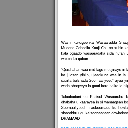
Wasiir ku-xigeenka Wasaaradda Sha
Mudane Cabdalla Xaaji Cali oo xubin ka
kala ogaado wasaaradaha sida hufan u
waxba ka qaban.
“Qorshahan waa mid lagu muujinayo in 
ka jilicsan yihiin, ujeedkuna waa in 
saarta bulshada Soomaaliyeed” ayuu yir
wada shaqeeyo la gaari karo halka la hi
Talaabadani uu Ra’iisul Wasaaruhu 
dhabaha u xaaraysa in si wanaagsan l
Soomaaliyeed in xukuumadu ku howla
shacabku ugu kalsoonaadaan dowladoo
DHAMAAD