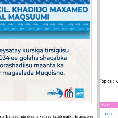
Topics :
PAGES
Home
ta Banaadiriga ayaa la xaliyey kadib markii la qanciyey