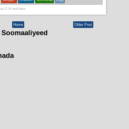
Google+
Linkedin
Technorati
Digg
 at
17:34
and have
Home
Older Post
 Soomaaliyeed
hada