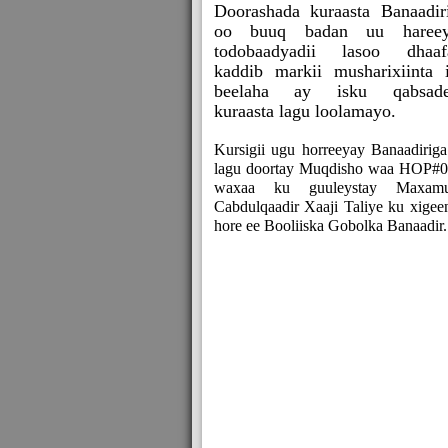
Doorashada kuraasta Banaadir
oo buuq badan uu hareey
todobaadyadii lasoo dhaaf
kaddib markii musharixiinta 
beelaha ay isku qabsade
kuraasta lagu loolamayo.
Kursigii ugu horreeyay Banaadiriga
lagu doortay Muqdisho waa HOP#0
waxaa ku guuleystay Maxam
Cabdulqaadir Xaaji Taliye ku xigeen
hore ee Booliiska Gobolka Banaadir.