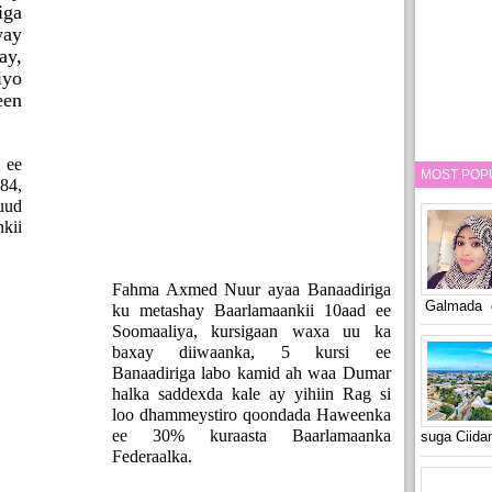
iga
ay
ay,
iyo
en
 ee
MOST POP
84,
uud
kii
Fahma Axmed Nuur ayaa Banaadiriga
Galmada o
ku metashay Baarlamaankii 10aad ee
Soomaaliya, kursigaan waxa uu ka
baxay diiwaanka, 5 kursi ee
Banaadiriga labo kamid ah waa Dumar
halka saddexda kale ay yihiin Rag si
loo dhammeystiro qoondada Haweenka
ee 30% kuraasta Baarlamaanka
suga Ciid
Federaalka.