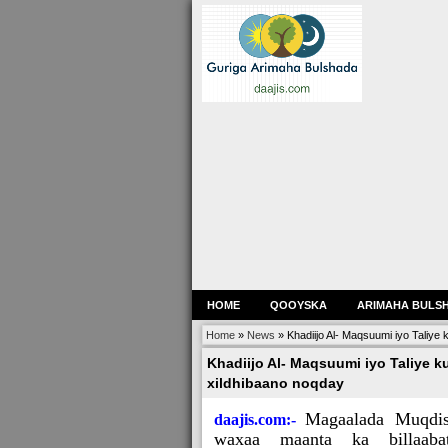
HOME
QOOYSKA
ARIMAHA BULS
Home
»
News
»
Khadiijo Al- Maqsuumi iyo Taliye
Khadiijo Al- Maqsuumi iyo Taliye k
xildhibaano noqday
Magaalada Muqdi
daajis.com:-
waxaa maanta ka billaaba