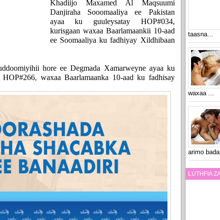
Khadiijo Maxamed Al Maqsuumi
Danjiraha Sooomaaliya ee Pakistan
ayaa ku guuleysatay HOP#034,
kurisgaan waxaa Baarlamaankii 10-aad
taasna...
ee Soomaaliya ku fadhiyay Xildhibaan
Guddoomiyihii hore ee Degmada Xamarweyne ayaa ku
hay HOP#266, waxaa Baarlamaanka 10-aad ku fadhisay
waxaa ...
arimo bada
LUTHFIA 