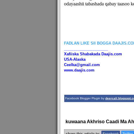
odayaashii tabashada qabay taasoo k
FADLAN LIKE SII BOGGA DAAJIS.C
_____________________
Xafiiska Shabakada Daajis.com
USA-Alaska
Ceelka@gmail.com
www.daajis.com
Facebook Blogger Plugin by
deercali.blogspot.
kuwaana Akhriso Caadi Ma A
share this article to: