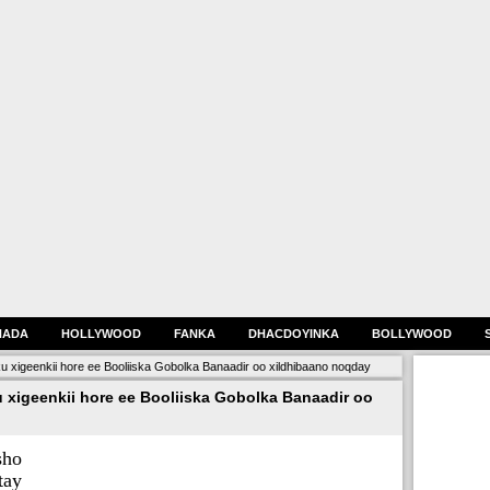
HADA
HOLLYWOOD
FANKA
DHACDOYINKA
BOLLYWOOD
 ku xigeenkii hore ee Booliiska Gobolka Banaadir oo xildhibaano noqday
u xigeenkii hore ee Booliiska Gobolka Banaadir oo
sho
tay