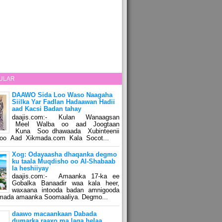
ULAR
DAAWO Sida Loo Waso Naagaha
Siilka Yar Fadlan Hadaawan Hadii
aad Kacsi Badan tahay
daajis.com:- Kulan Wanaagsan
Meel Walba oo aad Joogtaan
Kuna Soo dhawaada Xubinteenii
o Aad Xikmada.com Kala Socot...
Xog: Odayaasha dhaqanka degmo
ku taala Muqdisho oo Al-Shabaab
la heshiiyay
daajis.com:- Amaanka 17-ka ee
Gobalka Banaadir waa kala heer,
waxaana intooda badan amnigooda
amada amaanka Soomaaliya. Degmo...
daawo macaankaan Dabada
dumarka raaxo ma laga helaa