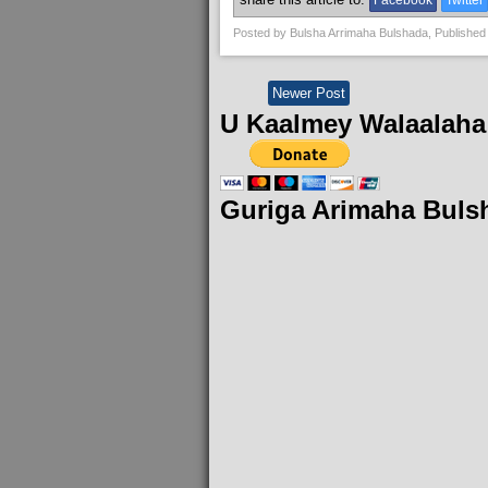
Facebook
Twitter
Posted by
Bulsha Arrimaha Bulshada
, Published
Newer Post
U Kaalmey Walaalaha
Guriga Arimaha Buls