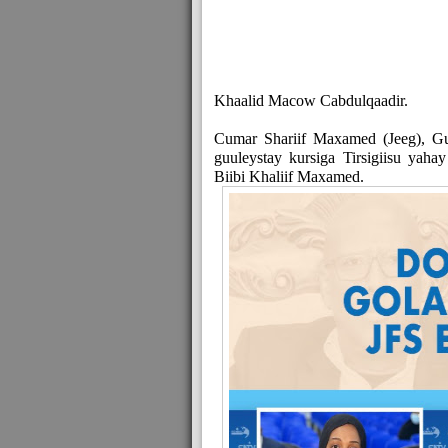
Khaalid Macow Cabdulqaadir.
Cumar Shariif Maxamed (Jeeg), 
guuleystay kursiga Tirsigiisu ya
Biibi Khaliif Maxamed.