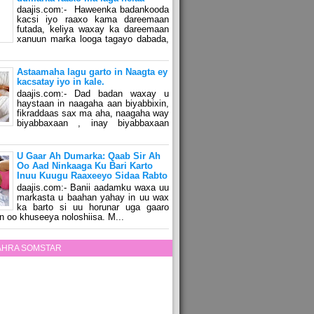
daajis.com:- Haweenka badankooda
kacsi iyo raaxo kama dareemaan
futada, keliya waxay ka dareemaan
xanuun marka looga tagayo dabada,
Astaamaha lagu garto in Naagta ey
kacsatay iyo in kale.
daajis.com:- Dad badan waxay u
haystaan in naagaha aan biyabbixin,
fikraddaas sax ma aha, naagaha way
biyabbaxaan , inay biyabbaxaan
U Gaar Ah Dumarka: Qaab Sir Ah
Oo Aad Ninkaaga Ku Bari Karto
Inuu Kuugu Raaxeeyo Sidaa Rabto
daajis.com:- Banii aadamku waxa uu
markasta u baahan yahay in uu wax
ka barto si uu horunar uga gaaro
n oo khuseeya noloshiisa. M...
ZAHRA SOMSTAR