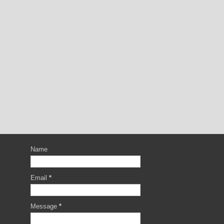
Name
Email
*
Message
*