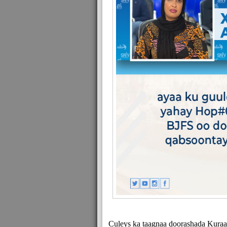
Culeys ka taagnaa doorashada Kuraas