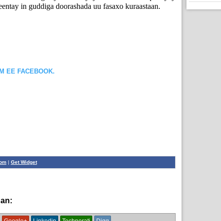
eentay in guddiga doorashada uu fasaxo kuraastaan.
OM EE FACEBOOK.
com
|
Get Widget
han:
News