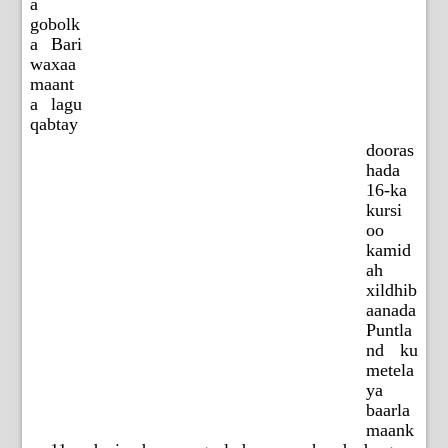
a
gobolk
a Bari
waxaa
maant
a lagu
qabtay
dooras
hada
16-ka
kursi
oo
kamid
ah
xildhib
aanada
Puntla
nd ku
metela
ya
baarla
maank