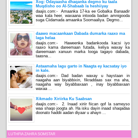
Xog: Odayaasha dhaqanka degmo ku taala
Muqdisho oo Al-Shabaab la heshiiyay
daajis.com:- Amaanka 17-ka ee Gobalka Banaadir
waa kala heer, waxaana intooda badan amnigooda
suga Ciidamada amaanka Soomaaliya. Degmo...
daawo macaankaan Dabada dumarka raaxo ma
laga helaa
daajis.com:- Haweenka badankooda kacsi iyo
raaxo kama dareemaan futada, keliya waxay ka
dareemaan xanuun marka looga tagayo dabada,
taasna...
Astaamaha lagu garto in Naagta ey kacsatay iyo
in kale.
daajis.com:- Dad badan waxay u haystaan in
naagaha aan biyabbixin, fikraddaas sax ma aha,
naagaha way biyabbaxaan , inay biyabbaxaan
waxaa ...
Xikmado Xiriirka Ku Saabsan
daajis.com:- 2. Inaad xiriir fiican qof la sameyso
waa shaqo joogta ah. Ha isku dayin inaad shaqadaa
doonato haddii aadan diyaar u ahayn ...
LUTHFIA ZAHRA SOMSTAR