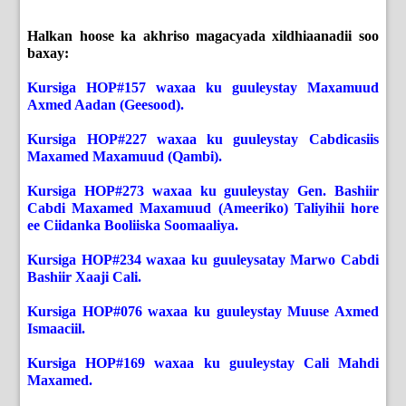
Halkan hoose ka akhriso magacyada xildhiaanadii soo
baxay:
Kursiga HOP#157 waxaa ku guuleystay Maxamuud
Axmed Aadan (Geesood).
Kursiga HOP#227 waxaa ku guuleystay Cabdicasiis
Maxamed Maxamuud (Qambi).
Kursiga HOP#273 waxaa ku guuleystay Gen. Bashiir
Cabdi Maxamed Maxamuud (Ameeriko) Taliyihii hore
ee Ciidanka Booliiska Soomaaliya.
Kursiga HOP#234 waxaa ku guuleysatay Marwo Cabdi
Bashiir Xaaji Cali.
Kursiga HOP#076 waxaa ku guuleystay Muuse Axmed
Ismaaciil.
Kursiga HOP#169 waxaa ku guuleystay Cali Mahdi
Maxamed.