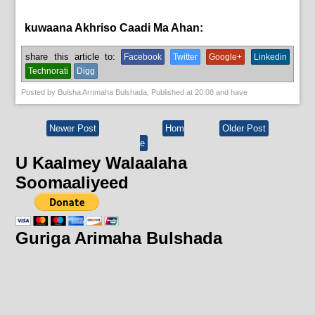
kuwaana Akhriso Caadi Ma Ahan:
News
share this article to:
Facebook
Twitter
Google+
Linkedin
Technorati
Digg
Posted by
Bulsha Arrimaha Bulshada
, Published at
20:08
and have
Newer Post
Hom
Older Post
e
U Kaalmey Walaalaha
Soomaaliyeed
Guriga Arimaha Bulshada