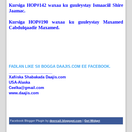
Kursiga HOP#142 waxaa ku guuleystay Ismaaciil Shire
Jaamac.
Kursiga HOP#190 waxaa ku guuleystay Maxamed
Cabdulqaadir Maxamed.
FADLAN LIKE SII BOGGA DAAJIS.COM EE FACEBOOK.
_____________________
Xafiiska Shabakada Daajis.com
USA-Alaska
Ceelka@gmail.com
www.daajis.com
Facebook Blogger Plugin by
deercali.blogspot.com
|
Get Widget