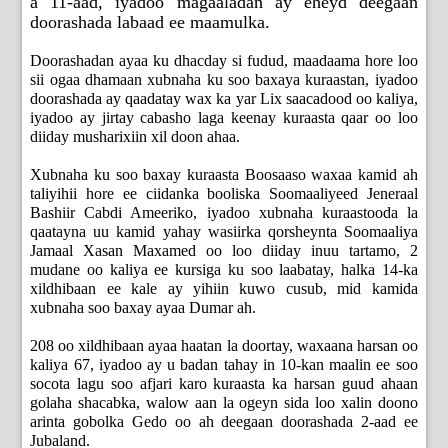
a 11-aad, iyadoo magaaladan ay eheyd deegaan
doorashada labaad ee maamulka.
Doorashadan ayaa ku dhacday si fudud, maadaama hore loo
sii ogaa dhamaan xubnaha ku soo baxaya kuraastan, iyadoo
doorashada ay qaadatay wax ka yar Lix saacadood oo kaliya,
iyadoo ay jirtay cabasho laga keenay kuraasta qaar oo loo
diiday musharixiin xil doon ahaa.
Xubnaha ku soo baxay kuraasta Boosaaso waxaa kamid ah
taliyihii hore ee ciidanka booliska Soomaaliyeed Jeneraal
Bashiir Cabdi Ameeriko, iyadoo xubnaha kuraastooda la
qaatayna uu kamid yahay wasiirka qorsheynta Soomaaliya
Jamaal Xasan Maxamed oo loo diiday inuu tartamo, 2
mudane oo kaliya ee kursiga ku soo laabatay, halka 14-ka
xildhibaan ee kale ay yihiin kuwo cusub, mid kamida
xubnaha soo baxay ayaa Dumar ah.
208 oo xildhibaan ayaa haatan la doortay, waxaana harsan oo
kaliya 67, iyadoo ay u badan tahay in 10-kan maalin ee soo
socota lagu soo afjari karo kuraasta ka harsan guud ahaan
golaha shacabka, walow aan la ogeyn sida loo xalin doono
arinta gobolka Gedo oo ah deegaan doorashada 2-aad ee
Jubaland.