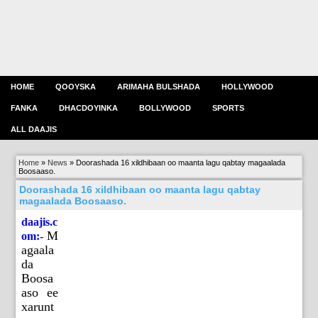
HOME
QOOYSKA
ARIMAHA BULSHADA
HOLLYWOOD
FANKA
DHACDOYINKA
BOLLYWOOD
SPORTS
ALL DAAJIS
Home
»
News
»
Doorashada 16 xildhibaan oo maanta lagu qabtay magaalada
Boosaaso.
Doorashada 16 xildhibaan oo maanta lagu qabtay
magaalada Boosaaso.
daajis.c
M
om:-
agaala
da
Boosa
aso ee
xarunt