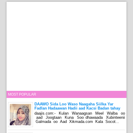
MOST POPULAR
DAAWO Sida Loo Waso Naagaha Siilka Yar
Fadlan Hadaawan Hadii aad Kacsi Badan tahay
daajis.com:- Kulan Wanaagsan Meel Walba oo
aad Joogtaan Kuna Soo dhawaada Xubinteenii
Galmada oo Aad Xikmada.com Kala Socot...